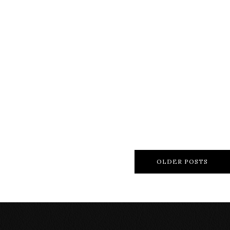
【装着写真】ソリオ
【装着写真】ステッ
バンディット Refinad
プワゴン ハイブリッ
Leather Series シート
ド Refinad Leather
カバー [品番:S0116-
Series シートカバー
11]
[品番:H0069-13]
OLDER POSTS