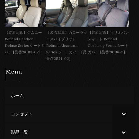
【装着写真】ジムニー
【装着写真】カローラク
【装着写真】ソリオバン
Refinad Leather
ロスハイブリッド
ディット Refinad
Deluxe Series シートカ
Refinad Alcantara
Corduroy Series シート
バー [品番:S0113-02]
Series シートカバー [品
カバー [品番:S0116-11]
番:T0574-02]
Menu
ホーム
コンセプト
製品一覧