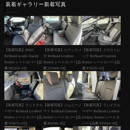
装着ギャラリー新着写真
【装着写真】S660
【装着写真】ピクシスメ
【装着写真】クロストレ
Refinad Avant-Garde
ガ Refinad Leather
ック Refinad Custom
Series シートカバー [品
Series シートカバー [品
Series シートカバー [品
番:H0354-01]
番:D0368-01]
番:F0625-01]
【装着写真】ランドクル
【装着写真】ジムニーノ
【装着写真】ランドクル
ーザー Refinad Leather
マド Refinad Custom
ーザー Refinad Leather
Series シートカバー [品
Series シートカバー [品
Deluxe Series シートカ
番:T0673-02]
番:S0646-01]
バー [品番:T0044-01]