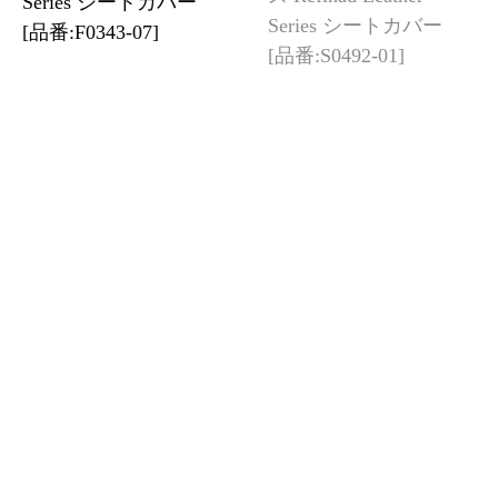
Series シートカバー
Series シートカバー
[品番:F0343-07]
[品番:S0492-01]
【装着写真】CX-3
Refinad Leather Series
シートカバー [品
番:MA0350-03]
【装着写真】クロス
ロード Refinad
Leather Series シート
カバー [品番:H0065-
02]