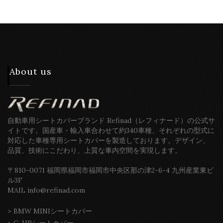
About us
自動車用シートカバーブランド Refinad（レフィナード）の公式サ
イトです。国産車・輸入車合わせて約340車種、それぞれの型式に
対応した車種専用シートカバーを製造しております。デザイン、
品質、技術にこだわり、上質な車内空間を実現します。
〒810-0071 福岡県福岡市福岡市中央区那の津2-6-4 九州産業東ビ
ル3F
MAIL info@refinad.com
>
BMW MINIシートカバー