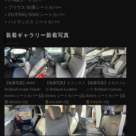
>
C-HRシートカバー
>
プリウス 50系シートカバー
>
FIAT500/500Cシートカバー
>
ハイラックス シートカバー
装着ギャラリー新着写真
【装着写真】S660
【装着写真】ピクシスメ
【装着写真】クロストレ
Refinad Avant-Garde
ガ Refinad Leather
ック Refinad Custom
Series シートカバー [品
Series シートカバー [品
Series シートカバー [品
番:H0354-01]
番:D0368-01]
番:F0625-01]