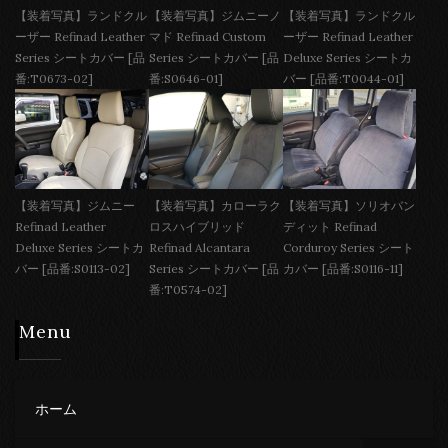
【装着写真】ランドクル
【装着写真】ジムニーノ
【装着写真】ランドクル
ーザー Refinad Leather
マド Refinad Custom
ーザー Refinad Leather
Series シートカバー [品
Series シートカバー [品
Deluxe Series シートカ
番:T0673-02]
番:S0646-01]
バー [品番:T0044-01]
【装着写真】ジムニー
【装着写真】カローラク
【装着写真】ソリオバン
Refinad Leather
ロスハイブリッド
ディット Refinad
Deluxe Series シートカ
Refinad Alcantara
Corduroy Series シート
バー [品番:S0113-02]
Series シートカバー [品
カバー [品番:S0116-11]
番:T0574-02]
Menu
ホーム