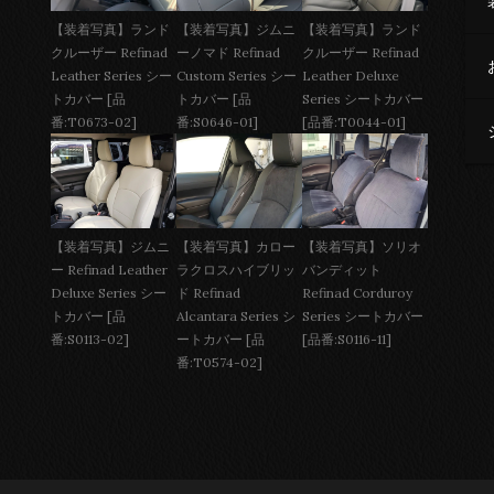
【装着写真】ジムニ
【装着写真】ランド
【装着写真】ランド
ーノマド Refinad
クルーザー Refinad
クルーザー Refinad
Custom Series シー
Leather Deluxe
Leather Series シー
トカバー [品
Series シートカバー
トカバー [品
番:S0646-01]
[品番:T0044-01]
番:T0673-02]
【装着写真】ジムニ
【装着写真】カロー
【装着写真】ソリオ
ー Refinad Leather
ラクロスハイブリッ
バンディット
Deluxe Series シー
ド Refinad
Refinad Corduroy
トカバー [品
Alcantara Series シ
Series シートカバー
番:S0113-02]
ートカバー [品
[品番:S0116-11]
番:T0574-02]