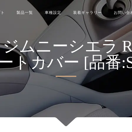
プト
製品一覧
車種設定
装着ギャラリー
お問い合
ニーシエラ Refina
 シートカバー [品番:S0