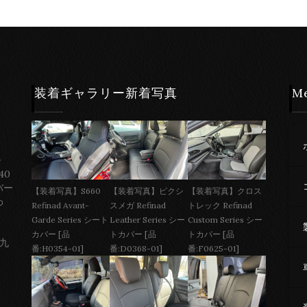
装着ギャラリー新着写真
M
ー
40
バー
【装着写真】S660
【装着写真】ピクシ
【装着写真】クロス
わ
Refinad Avant-
スメガ Refinad
トレック Refinad
Garde Series シート
Leather Series シー
Custom Series シー
カバー [品
トカバー [品
トカバー [品
 九
番:H0354-01]
番:D0368-01]
番:F0625-01]