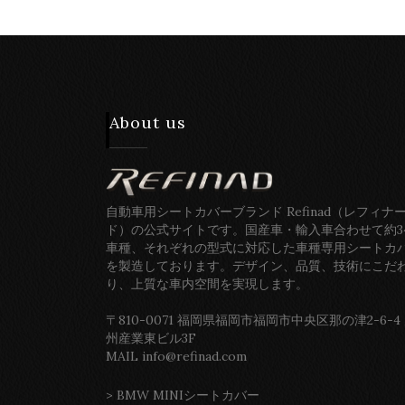
About us
自動車用シートカバーブランド Refinad（レフィナ
ド）の公式サイトです。国産車・輸入車合わせて約3
車種、それぞれの型式に対応した車種専用シートカ
を製造しております。デザイン、品質、技術にこだ
り、上質な車内空間を実現します。
〒810-0071 福岡県福岡市福岡市中央区那の津2-6-4
州産業東ビル3F
MAIL info@refinad.com
>
BMW MINIシートカバー