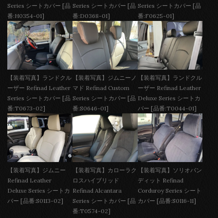
Series シートカバー [品
Series シートカバー [品
Series シートカバー [品
番:H0354-01]
番:D0368-01]
番:F0625-01]
【装着写真】ランドクル
【装着写真】ジムニーノ
【装着写真】ランドクル
ーザー Refinad Leather
マド Refinad Custom
ーザー Refinad Leather
Series シートカバー [品
Series シートカバー [品
Deluxe Series シートカ
番:T0673-02]
番:S0646-01]
バー [品番:T0044-01]
【装着写真】ジムニー
【装着写真】カローラク
【装着写真】ソリオバン
Refinad Leather
ロスハイブリッド
ディット Refinad
Deluxe Series シートカ
Refinad Alcantara
Corduroy Series シート
バー [品番:S0113-02]
Series シートカバー [品
カバー [品番:S0116-11]
番:T0574-02]