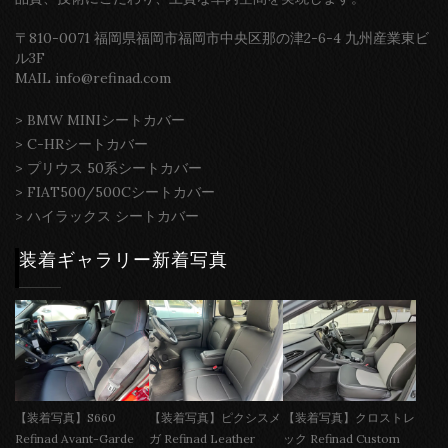
〒810-0071 福岡県福岡市福岡市中央区那の津2-6-4 九州産業東ビ
ル3F
MAIL info@refinad.com
>
BMW MINIシートカバー
>
C-HRシートカバー
>
プリウス 50系シートカバー
>
FIAT500/500Cシートカバー
>
ハイラックス シートカバー
装着ギャラリー新着写真
【装着写真】S660
【装着写真】ピクシスメ
【装着写真】クロストレ
Refinad Avant-Garde
ガ Refinad Leather
ック Refinad Custom