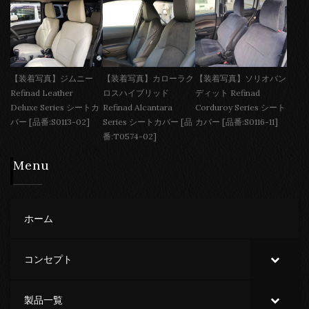
【装着写真】ジムニー
【装着写真】カローラク
【装着写真】ソリオバン
Refinad Leather
ロスハイブリッド
ディット Refinad
Deluxe Series シートカ
Refinad Alcantara
Corduroy Series シート
バー [品番:S0113-02]
Series シートカバー [品
カバー [品番:S0116-11]
番:T0574-02]
Menu
ホーム
コンセプト
製品一覧