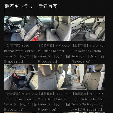
装着ギャラリー新着写真
【装着写真】S660
【装着写真】ピクシスメ
【装着写真】クロストレ
Refinad Avant-Garde
ガ Refinad Leather
ック Refinad Custom
Series シートカバー [品
Series シートカバー [品
Series シートカバー [品
番:H0354-01]
番:D0368-01]
番:F0625-01]
【装着写真】ランドクル
【装着写真】ジムニーノ
【装着写真】ランドクル
ーザー Refinad Leather
マド Refinad Custom
ーザー Refinad Leather
Series シートカバー [品
Series シートカバー [品
Deluxe Series シートカ
番:T0673-02]
番:S0646-01]
バー [品番:T0044-01]