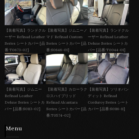
【装着写真】ランドクル
【装着写真】ジムニーノ
【装着写真】ランドクル
ーザー Refinad Leather
マド Refinad Custom
ーザー Refinad Leather
Series シートカバー [品
Series シートカバー [品
Deluxe Series シートカ
番:T0673-02]
番:S0646-01]
バー [品番:T0044-01]
【装着写真】ジムニー
【装着写真】カローラク
【装着写真】ソリオバン
Refinad Leather
ロスハイブリッド
ディット Refinad
Deluxe Series シートカ
Refinad Alcantara
Corduroy Series シート
バー [品番:S0113-02]
Series シートカバー [品
カバー [品番:S0116-11]
番:T0574-02]
Menu