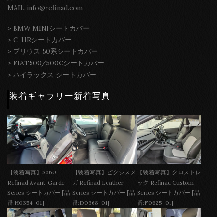
MAIL info@refinad.com
>
BMW MINIシートカバー
>
C-HRシートカバー
>
プリウス 50系シートカバー
>
FIAT500/500Cシートカバー
>
ハイラックス シートカバー
装着ギャラリー新着写真
【装着写真】S660
【装着写真】ピクシスメ
【装着写真】クロストレ
Refinad Avant-Garde
ガ Refinad Leather
ック Refinad Custom
Series シートカバー [品
Series シートカバー [品
Series シートカバー [品
番:H0354-01]
番:D0368-01]
番:F0625-01]