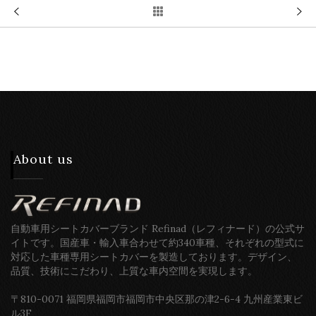
About us
自動車用シートカバーブランド Refinad（レフィナード）の公式サ
イトです。国産車・輸入車合わせて約340車種、それぞれの型式に
対応した車種専用シートカバーを製造しております。デザイン、
品質、技術にこだわり、上質な車内空間を実現します。
〒810-0071 福岡県福岡市福岡市中央区那の津2-6-4 九州産業東ビ
ル3F