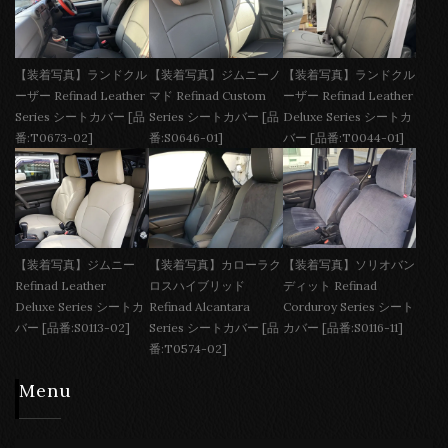
【装着写真】ランドクル
【装着写真】ジムニーノ
【装着写真】ランドクル
ーザー Refinad Leather
マド Refinad Custom
ーザー Refinad Leather
Series シートカバー [品
Series シートカバー [品
Deluxe Series シートカ
番:T0673-02]
番:S0646-01]
バー [品番:T0044-01]
【装着写真】ジムニー
【装着写真】カローラク
【装着写真】ソリオバン
Refinad Leather
ロスハイブリッド
ディット Refinad
Deluxe Series シートカ
Refinad Alcantara
Corduroy Series シート
バー [品番:S0113-02]
Series シートカバー [品
カバー [品番:S0116-11]
番:T0574-02]
Menu