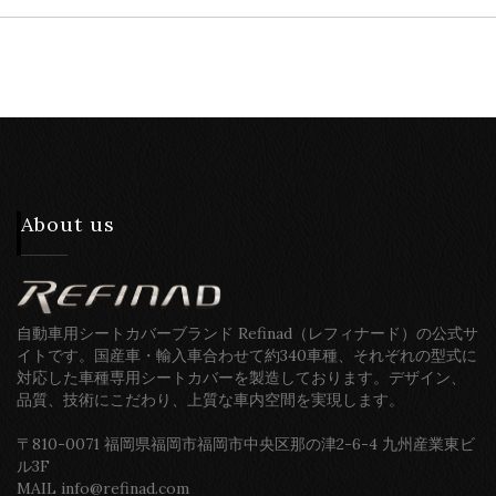
About us
自動車用シートカバーブランド Refinad（レフィナード）の公式サ
イトです。国産車・輸入車合わせて約340車種、それぞれの型式に
対応した車種専用シートカバーを製造しております。デザイン、
品質、技術にこだわり、上質な車内空間を実現します。
〒810-0071 福岡県福岡市福岡市中央区那の津2-6-4 九州産業東ビ
ル3F
MAIL info@refinad.com