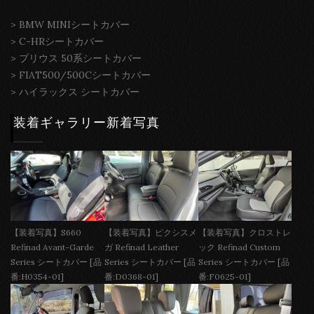
>
BMW MINIシートカバー
>
C-HRシートカバー
>
プリウス 50系シートカバー
>
FIAT500/500Cシートカバー
>
ハイラックス シートカバー
装着ギャラリー新着写真
【装着写真】S660
【装着写真】ピクシスメ
【装着写真】クロストレ
Refinad Avant-Garde
ガ Refinad Leather
ック Refinad Custom
Series シートカバー [品
Series シートカバー [品
Series シートカバー [品
番:H0354-01]
番:D0368-01]
番:F0625-01]