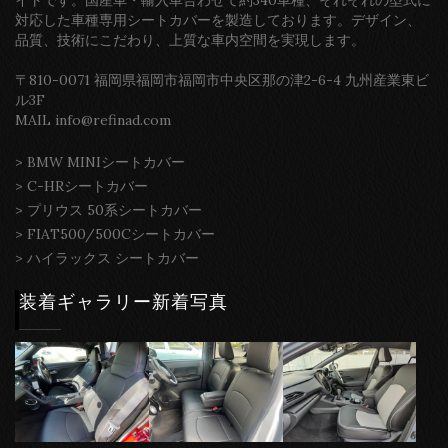
対応した車種専用シートカバーを製造しております。デザイン、
品質、技術にこだわり、上質な車内空間を実現します。
〒810-0071 福岡県福岡市福岡市中央区那の津2-6-4 九州産業東ビ
ル3F
MAIL info@refinad.com
>
BMW MINIシートカバー
>
C-HRシートカバー
>
プリウス 50系シートカバー
>
FIAT500/500Cシートカバー
>
ハイラックス シートカバー
装着ギャラリー新着写真