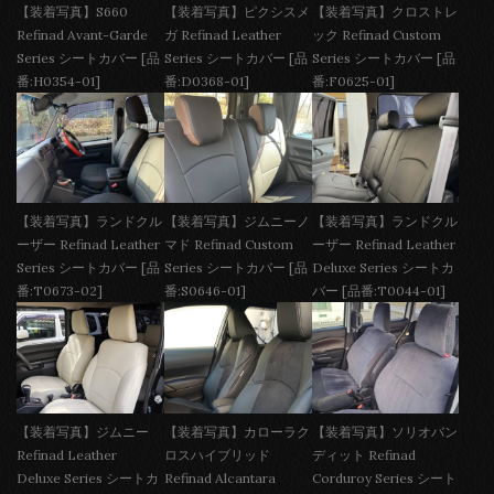
【装着写真】S660
【装着写真】ピクシスメ
【装着写真】クロストレ
Refinad Avant-Garde
ガ Refinad Leather
ック Refinad Custom
Series シートカバー [品
Series シートカバー [品
Series シートカバー [品
番:H0354-01]
番:D0368-01]
番:F0625-01]
【装着写真】ランドクル
【装着写真】ジムニーノ
【装着写真】ランドクル
ーザー Refinad Leather
マド Refinad Custom
ーザー Refinad Leather
Series シートカバー [品
Series シートカバー [品
Deluxe Series シートカ
番:T0673-02]
番:S0646-01]
バー [品番:T0044-01]
【装着写真】ジムニー
【装着写真】カローラク
【装着写真】ソリオバン
Refinad Leather
ロスハイブリッド
ディット Refinad
Deluxe Series シートカ
Refinad Alcantara
Corduroy Series シート