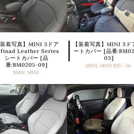
【装着写真】MINI 3ド
装着写真】MINI 3ドア
ートカバー [品番:BM02
finad Leather Series
03]
シートカバー [品
番:BM0205-09]
MINI
,
MINI R55・56
BMW
,
MINI