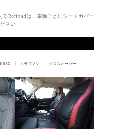
るRefinadは、車種ごとにシートカバー
ださい。
NI R60
クラブマン
クロスオーバー