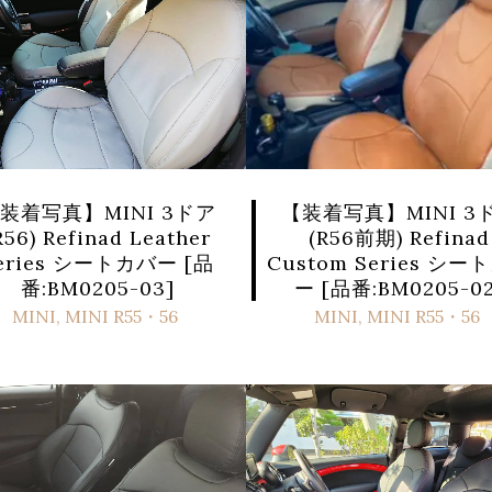
【装着写真】MINI 3
装着写真】MINI 3ドア
(R56前期) Refinad
R56) Refinad Leather
Custom Series シー
eries シートカバー [品
ー [品番:BM0205-02
番:BM0205-03]
MINI
,
MINI R55・56
MINI
,
MINI R55・56