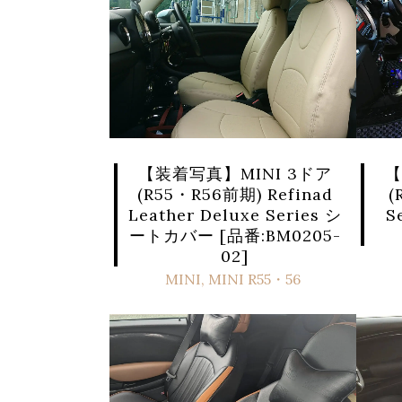
【装着写真】MINI 3ドア
【
(R55・R56前期) Refinad
(
Leather Deluxe Series シ
S
ートカバー [品番:BM0205-
02]
MINI
,
MINI R55・56