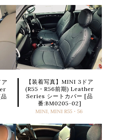
【装着写真】MINI 3ドア
ドア
(R55・R56前期) Leather
er
Series シートカバー [品
[品
番:BM0205-02]
MINI
,
MINI R55・56