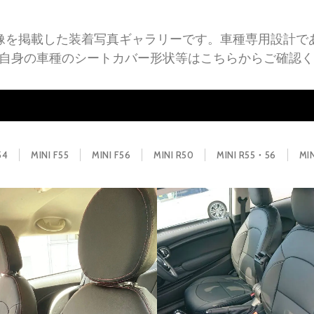
画像を掲載した装着写真ギャラリーです。車種専用設計であ
自身の車種のシートカバー形状等はこちらからご確認く
54
MINI F55
MINI F56
MINI R50
MINI R55・56
MI