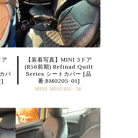
ドア
【装着写真】MINI 3ドア
(R56前期) Refinad Quilt
トカバ
Series シートカバー [品
]
番:BM0205-01]
MINI
,
MINI R55・56