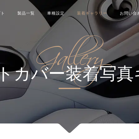
プト
製品一覧
車種設定
装着ギャラリー
お問い合
Gallery
シートカバー装着写