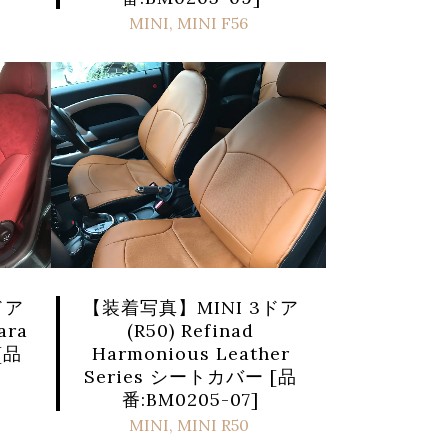
MINI
,
MINI F56
【装着写真】MINI 3ドア
ドア
(R50) Refinad
ara
Harmonious Leather
[品
Series シートカバー [品
番:BM0205-07]
MINI
,
MINI R50