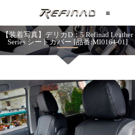
【装着写真】デリカD：5 Refinad Leather
Series シートカバー [品番:MI0164-01]