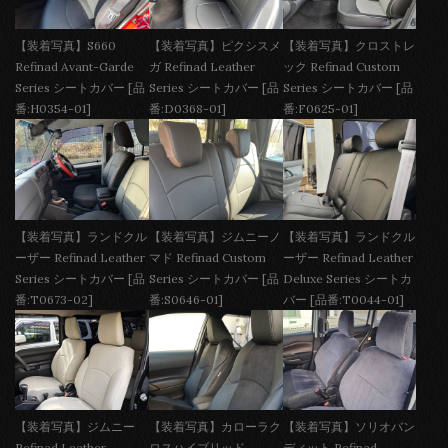
【装着写真】S660
【装着写真】ピクシスメ
【装着写真】クロストレ
Refinad Avant-Garde
ガ Refinad Leather
ック Refinad Custom
Series シートカバー [品
Series シートカバー [品
Series シートカバー [品
番:H0354-01]
番:D0368-01]
番:F0625-01]
【装着写真】ランドクル
【装着写真】ジムニーノ
【装着写真】ランドクル
ーザー Refinad Leather
マド Refinad Custom
ーザー Refinad Leather
Series シートカバー [品
Series シートカバー [品
Deluxe Series シートカ
番:T0673-02]
番:S0646-01]
バー [品番:T0044-01]
【装着写真】ジムニー
【装着写真】カローラク
【装着写真】ソリオバン
Refinad Leather
ロスハイブリッド
ディット Refinad