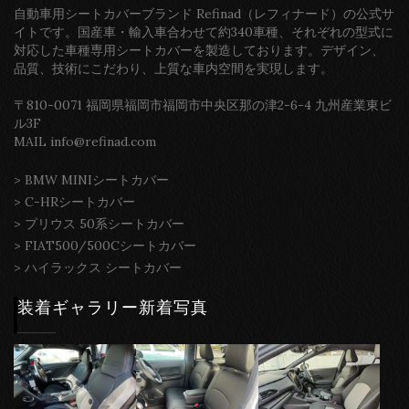
自動車用シートカバーブランド Refinad（レフィナード）の公式サ
イトです。国産車・輸入車合わせて約340車種、それぞれの型式に
対応した車種専用シートカバーを製造しております。デザイン、
品質、技術にこだわり、上質な車内空間を実現します。
〒810-0071 福岡県福岡市福岡市中央区那の津2-6-4 九州産業東ビ
ル3F
MAIL info@refinad.com
>
BMW MINIシートカバー
>
C-HRシートカバー
>
プリウス 50系シートカバー
>
FIAT500/500Cシートカバー
>
ハイラックス シートカバー
装着ギャラリー新着写真