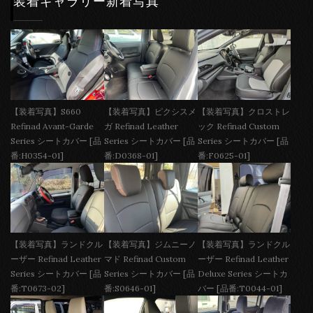
装着ギャラリー新着写真
【装着写真】S660
【装着写真】ピクシスメ
【装着写真】クロストレ
Refinad Avant-Garde
ガ Refinad Leather
ック Refinad Custom
Series シートカバー [品
Series シートカバー [品
Series シートカバー [品
番:H0354-01]
番:D0368-01]
番:F0625-01]
【装着写真】ランドクル
【装着写真】ジムニーノ
【装着写真】ランドクル
ーザー Refinad Leather
マド Refinad Custom
ーザー Refinad Leather
Series シートカバー [品
Series シートカバー [品
Deluxe Series シートカ
番:T0673-02]
番:S0646-01]
バー [品番:T0044-01]