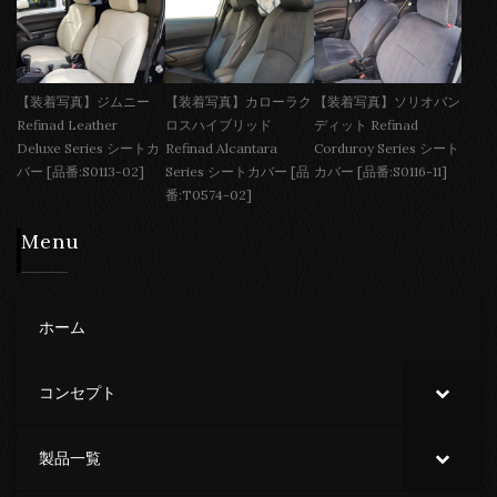
【装着写真】ジムニー
【装着写真】カローラク
【装着写真】ソリオバン
Refinad Leather
ロスハイブリッド
ディット Refinad
Deluxe Series シートカ
Refinad Alcantara
Corduroy Series シート
バー [品番:S0113-02]
Series シートカバー [品
カバー [品番:S0116-11]
番:T0574-02]
Menu
ホーム
コンセプト
製品一覧