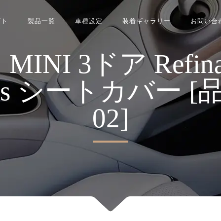
プト
製品一覧
車種設定
装着ギャラリー
お問い合
I 3ドア Refinad
eries シートカバー [
02]