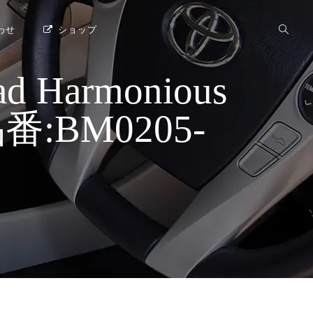
わせ
ショップ
 Harmonious
品番:BM0205-