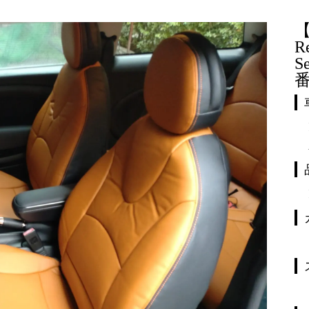
【
R
S
番