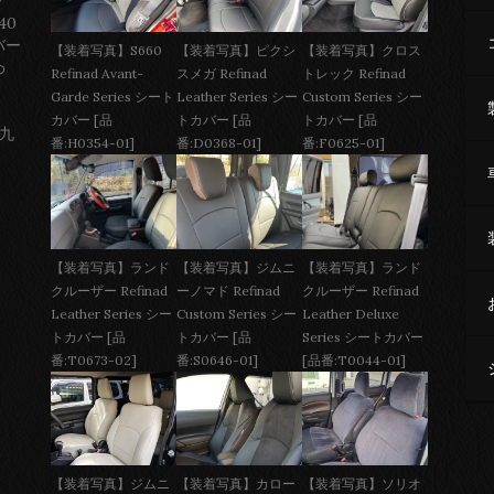
ー
40
バー
【装着写真】S660
【装着写真】ピクシ
【装着写真】クロス
わ
Refinad Avant-
スメガ Refinad
トレック Refinad
Garde Series シート
Leather Series シー
Custom Series シー
カバー [品
トカバー [品
トカバー [品
 九
番:H0354-01]
番:D0368-01]
番:F0625-01]
【装着写真】ジムニ
【装着写真】ランド
【装着写真】ランド
ーノマド Refinad
クルーザー Refinad
クルーザー Refinad
Custom Series シー
Leather Deluxe
Leather Series シー
トカバー [品
Series シートカバー
トカバー [品
番:S0646-01]
[品番:T0044-01]
番:T0673-02]
【装着写真】ジムニ
【装着写真】カロー
【装着写真】ソリオ