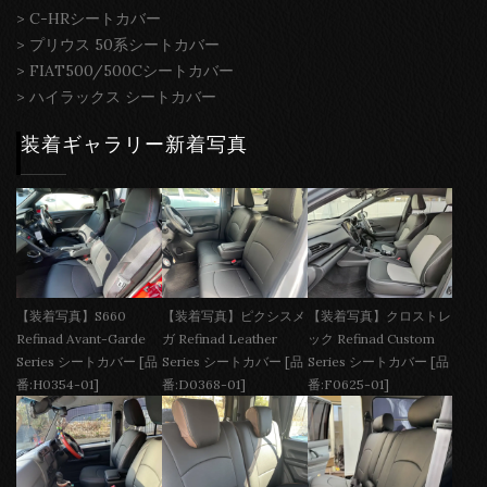
>
C-HRシートカバー
>
プリウス 50系シートカバー
>
FIAT500/500Cシートカバー
>
ハイラックス シートカバー
装着ギャラリー新着写真
【装着写真】S660
【装着写真】ピクシスメ
【装着写真】クロストレ
Refinad Avant-Garde
ガ Refinad Leather
ック Refinad Custom
Series シートカバー [品
Series シートカバー [品
Series シートカバー [品
番:H0354-01]
番:D0368-01]
番:F0625-01]