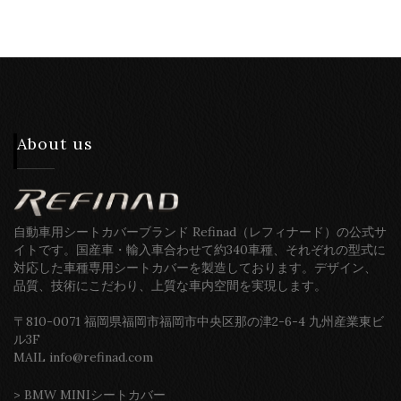
About us
自動車用シートカバーブランド Refinad（レフィナード）の公式サ
イトです。国産車・輸入車合わせて約340車種、それぞれの型式に
対応した車種専用シートカバーを製造しております。デザイン、
品質、技術にこだわり、上質な車内空間を実現します。
〒810-0071 福岡県福岡市福岡市中央区那の津2-6-4 九州産業東ビ
ル3F
MAIL info@refinad.com
>
BMW MINIシートカバー