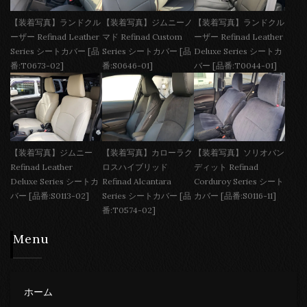
【装着写真】ランドクル
【装着写真】ジムニーノ
【装着写真】ランドクル
ーザー Refinad Leather
マド Refinad Custom
ーザー Refinad Leather
Series シートカバー [品
Series シートカバー [品
Deluxe Series シートカ
番:T0673-02]
番:S0646-01]
バー [品番:T0044-01]
【装着写真】ジムニー
【装着写真】カローラク
【装着写真】ソリオバン
Refinad Leather
ロスハイブリッド
ディット Refinad
Deluxe Series シートカ
Refinad Alcantara
Corduroy Series シート
バー [品番:S0113-02]
Series シートカバー [品
カバー [品番:S0116-11]
番:T0574-02]
Menu
ホーム