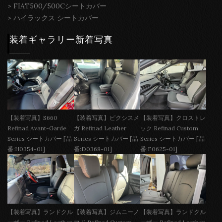
>
FIAT500/500Cシートカバー
>
ハイラックス シートカバー
装着ギャラリー新着写真
【装着写真】S660
【装着写真】ピクシスメ
【装着写真】クロストレ
Refinad Avant-Garde
ガ Refinad Leather
ック Refinad Custom
Series シートカバー [品
Series シートカバー [品
Series シートカバー [品
番:H0354-01]
番:D0368-01]
番:F0625-01]
【装着写真】ランドクル
【装着写真】ジムニーノ
【装着写真】ランドクル