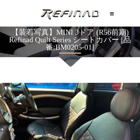
【装着写真】MINI 3ドア (R56前期)
Refinad Quilt Series シートカバー [品
番:BM0205-01]