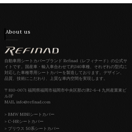
About us
自動車用シートカバーブランド Refinad（レフィナード）の公式サ
イトです。国産車・輸入車合わせて約340車種、それぞれの型式に
対応した車種専用シートカバーを製造しております。デザイン、
品質、技術にこだわり、上質な車内空間を実現します。
〒810-0071 福岡県福岡市福岡市中央区那の津2-6-4 九州産業東ビ
ル3F
MAIL info@refinad.com
>
BMW MINIシートカバー
>
C-HRシートカバー
>
プリウス 50系シートカバー