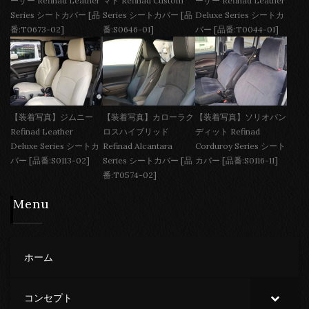
ーザー Refinad Leather
マド Refinad Custom
ーザー Refinad Leather
Series シートカバー [品
Series シートカバー [品
Deluxe Series シートカ
番:T0673-02]
番:S0646-01]
バー [品番:T0044-01]
【装着写真】ジムニー
【装着写真】カローラク
【装着写真】ソリオバン
Refinad Leather
ロスハイブリッド
ディット Refinad
Deluxe Series シートカ
Refinad Alcantara
Corduroy Series シート
バー [品番:S0113-02]
Series シートカバー [品
カバー [品番:S0116-11]
番:T0574-02]
Menu
ホーム
コンセプト