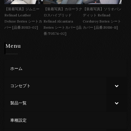
【装着写真】ジムニー
【装着写真】カローラク
【装着写真】ソリオバン
Refinad Leather
ロスハイブリッド
ディット Refinad
Deluxe Series シートカ
Refinad Alcantara
Corduroy Series シート
バー [品番:S0113-02]
Series シートカバー [品
カバー [品番:S0116-11]
番:T0574-02]
Menu
ホーム
コンセプト
製品一覧
車種設定