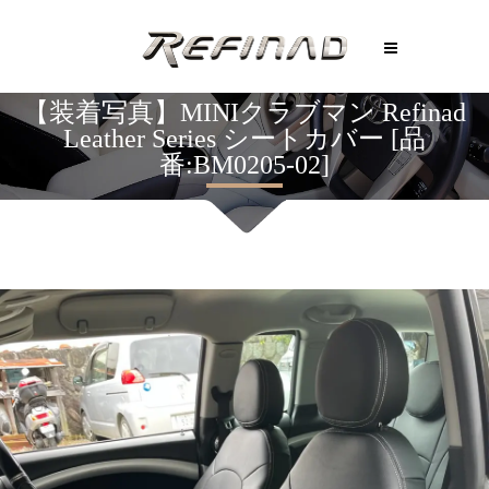
【装着写真】MINIクラブマン Refinad
Leather Series シートカバー [品
番:BM0205-02]