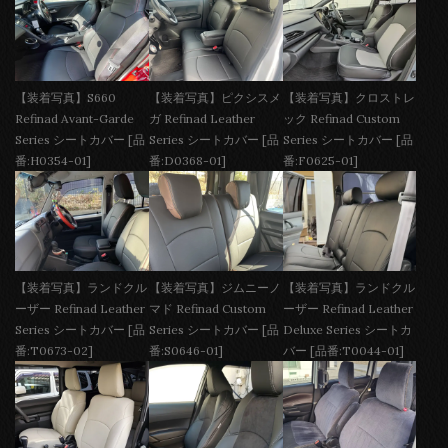
【装着写真】S660
【装着写真】ピクシスメ
【装着写真】クロストレ
Refinad Avant-Garde
ガ Refinad Leather
ック Refinad Custom
Series シートカバー [品
Series シートカバー [品
Series シートカバー [品
番:H0354-01]
番:D0368-01]
番:F0625-01]
【装着写真】ランドクル
【装着写真】ジムニーノ
【装着写真】ランドクル
ーザー Refinad Leather
マド Refinad Custom
ーザー Refinad Leather
Series シートカバー [品
Series シートカバー [品
Deluxe Series シートカ
番:T0673-02]
番:S0646-01]
バー [品番:T0044-01]