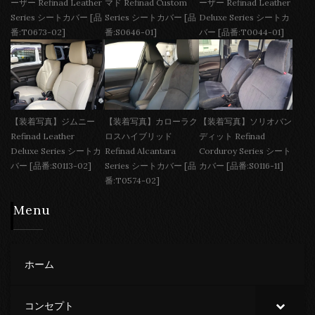
ーザー Refinad Leather
マド Refinad Custom
ーザー Refinad Leather
Series シートカバー [品
Series シートカバー [品
Deluxe Series シートカ
番:T0673-02]
番:S0646-01]
バー [品番:T0044-01]
【装着写真】ジムニー
【装着写真】カローラク
【装着写真】ソリオバン
Refinad Leather
ロスハイブリッド
ディット Refinad
Deluxe Series シートカ
Refinad Alcantara
Corduroy Series シート
バー [品番:S0113-02]
Series シートカバー [品
カバー [品番:S0116-11]
番:T0574-02]
Menu
ホーム
コンセプト