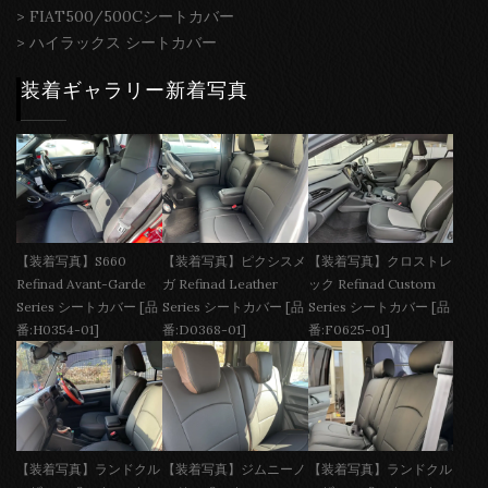
>
FIAT500/500Cシートカバー
>
ハイラックス シートカバー
装着ギャラリー新着写真
【装着写真】S660
【装着写真】ピクシスメ
【装着写真】クロストレ
Refinad Avant-Garde
ガ Refinad Leather
ック Refinad Custom
Series シートカバー [品
Series シートカバー [品
Series シートカバー [品
番:H0354-01]
番:D0368-01]
番:F0625-01]
【装着写真】ランドクル
【装着写真】ジムニーノ
【装着写真】ランドクル