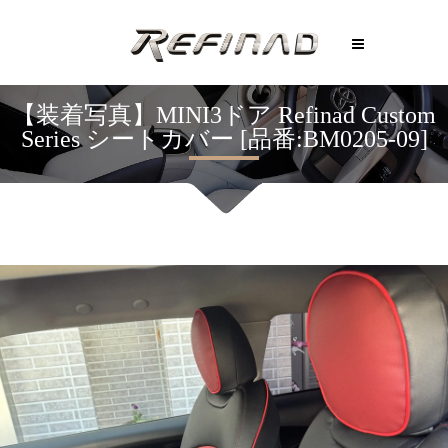
【装着写真】MINI3ドア Refinad Custom
Series シートカバー [品番:BM0205-09]