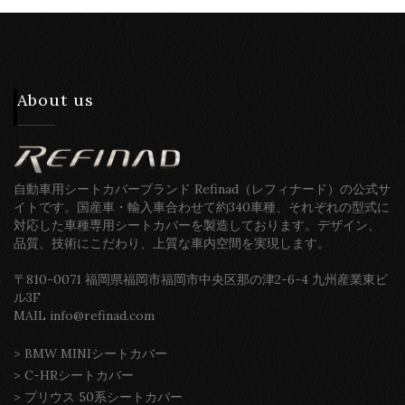
About us
自動車用シートカバーブランド Refinad（レフィナード）の公式サ
イトです。国産車・輸入車合わせて約340車種、それぞれの型式に
対応した車種専用シートカバーを製造しております。デザイン、
品質、技術にこだわり、上質な車内空間を実現します。
〒810-0071 福岡県福岡市福岡市中央区那の津2-6-4 九州産業東ビ
ル3F
MAIL info@refinad.com
>
BMW MINIシートカバー
>
C-HRシートカバー
>
プリウス 50系シートカバー