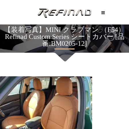
【装着写真】MINI クラブマン （F54）
Refinad Custom Series シートカバー [品
番:BM0205-12]