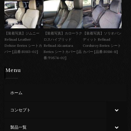
【装着写真】ジムニー
【装着写真】カローラク
【装着写真】ソリオバン
Refinad Leather
ロスハイブリッド
ディット Refinad
Deluxe Series シートカ
Refinad Alcantara
Corduroy Series シート
バー [品番:S0113-02]
Series シートカバー [品
カバー [品番:S0116-11]
番:T0574-02]
Menu
ホーム
コンセプト
製品一覧