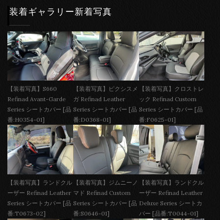
装着ギャラリー新着写真
【装着写真】S660
【装着写真】ピクシスメ
【装着写真】クロストレ
Refinad Avant-Garde
ガ Refinad Leather
ック Refinad Custom
Series シートカバー [品
Series シートカバー [品
Series シートカバー [品
番:H0354-01]
番:D0368-01]
番:F0625-01]
【装着写真】ランドクル
【装着写真】ジムニーノ
【装着写真】ランドクル
ーザー Refinad Leather
マド Refinad Custom
ーザー Refinad Leather
Series シートカバー [品
Series シートカバー [品
Deluxe Series シートカ
番:T0673-02]
番:S0646-01]
バー [品番:T0044-01]