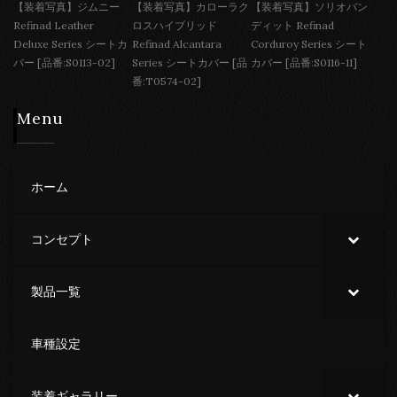
【装着写真】ジムニー
【装着写真】カローラク
【装着写真】ソリオバン
Refinad Leather
ロスハイブリッド
ディット Refinad
Deluxe Series シートカ
Refinad Alcantara
Corduroy Series シート
バー [品番:S0113-02]
Series シートカバー [品
カバー [品番:S0116-11]
番:T0574-02]
Menu
ホーム
コンセプト
製品一覧
車種設定
装着ギャラリー