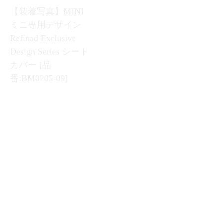
ミニ専用デザイン
ミニ BMW Refinad
Refinad Exclusive
Leather Deluxe Series
Design Series シート
シートカバー [品
カバー [品
番:BM0205-05]
番:BM0205-09]
【装着写真】MINI/
【装着写真】MINI/
ミニ BMW Refinad
ミニ BMW Refinad
Leather Series シート
Quilt Series シートカ