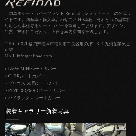
自動車用シートカバーブランド Refinad（レフィナード）の公式サ
イトです。国産車・輸入車合わせて約340車種、それぞれの型式に
対応した車種専用シートカバーを製造しております。デザイン、
品質、技術にこだわり、上質な車内空間を実現します。
〒810-0071 福岡県福岡市福岡市中央区那の津2-6-4 九州産業東ビ
ル3F
MAIL info@refinad.com
>
BMW MINIシートカバー
>
C-HRシートカバー
>
プリウス 50系シートカバー
>
FIAT500/500Cシートカバー
>
ハイラックス シートカバー
装着ギャラリー新着写真