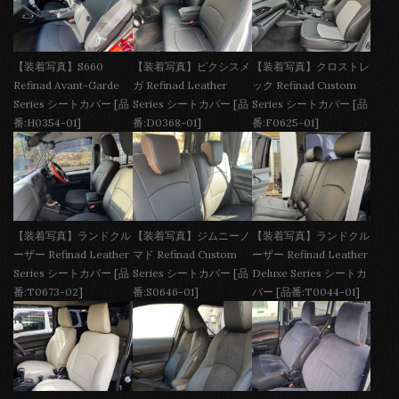
【装着写真】S660
【装着写真】ピクシスメ
【装着写真】クロストレ
Refinad Avant-Garde
ガ Refinad Leather
ック Refinad Custom
Series シートカバー [品
Series シートカバー [品
Series シートカバー [品
番:H0354-01]
番:D0368-01]
番:F0625-01]
【装着写真】ランドクル
【装着写真】ジムニーノ
【装着写真】ランドクル
ーザー Refinad Leather
マド Refinad Custom
ーザー Refinad Leather
Series シートカバー [品
Series シートカバー [品
Deluxe Series シートカ
番:T0673-02]
番:S0646-01]
バー [品番:T0044-01]