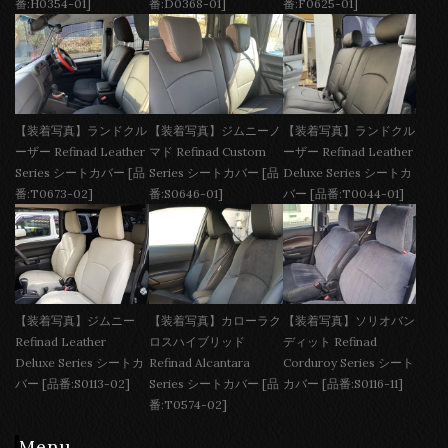
番:H0354-01]
番:D0368-01]
番:F0625-01]
【装着写真】ランドクル
【装着写真】ジムニーノ
【装着写真】ランドクル
ーザー Refinad Leather
マド Refinad Custom
ーザー Refinad Leather
Series シートカバー [品
Series シートカバー [品
Deluxe Series シートカ
番:T0673-02]
番:S0646-01]
バー [品番:T0044-01]
【装着写真】ジムニー
【装着写真】カローラク
【装着写真】ソリオバン
Refinad Leather
ロスハイブリッド
ディット Refinad
Deluxe Series シートカ
Refinad Alcantara
Corduroy Series シート
バー [品番:S0113-02]
Series シートカバー [品
カバー [品番:S0116-11]
番:T0574-02]
Menu