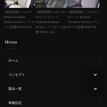
【装着写真】ジムニー
【装着写真】カローラク
【装着写真】ソリオバン
Refinad Leather
ロスハイブリッド
ディット Refinad
Deluxe Series シートカ
Refinad Alcantara
Corduroy Series シート
バー [品番:S0113-02]
Series シートカバー [品
カバー [品番:S0116-11]
番:T0574-02]
Menu
ホーム
コンセプト
製品一覧
車種設定