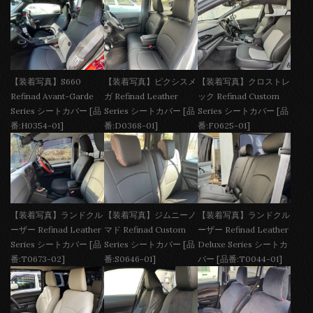
【装着写真】S660
【装着写真】ピクシスメ
【装着写真】クロストレ
Refinad Avant-Garde
ガ Refinad Leather
ック Refinad Custom
Series シートカバー [品
Series シートカバー [品
Series シートカバー [品
番:H0354-01]
番:D0368-01]
番:F0625-01]
【装着写真】ランドクル
【装着写真】ジムニーノ
【装着写真】ランドクル
ーザー Refinad Leather
マド Refinad Custom
ーザー Refinad Leather
Series シートカバー [品
Series シートカバー [品
Deluxe Series シートカ
番:T0673-02]
番:S0646-01]
バー [品番:T0044-01]