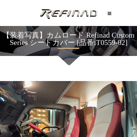
【装着写真】カムロード Refinad Custom
Series シートカバー [品番:T0559-02]