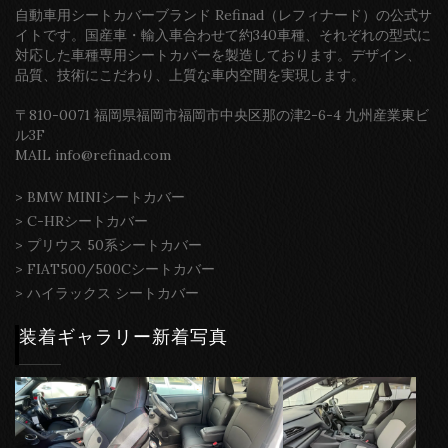
自動車用シートカバーブランド Refinad（レフィナード）の公式サ
イトです。国産車・輸入車合わせて約340車種、それぞれの型式に
対応した車種専用シートカバーを製造しております。デザイン、
品質、技術にこだわり、上質な車内空間を実現します。
〒810-0071 福岡県福岡市福岡市中央区那の津2-6-4 九州産業東ビ
ル3F
MAIL info@refinad.com
>
BMW MINIシートカバー
>
C-HRシートカバー
>
プリウス 50系シートカバー
>
FIAT500/500Cシートカバー
>
ハイラックス シートカバー
装着ギャラリー新着写真