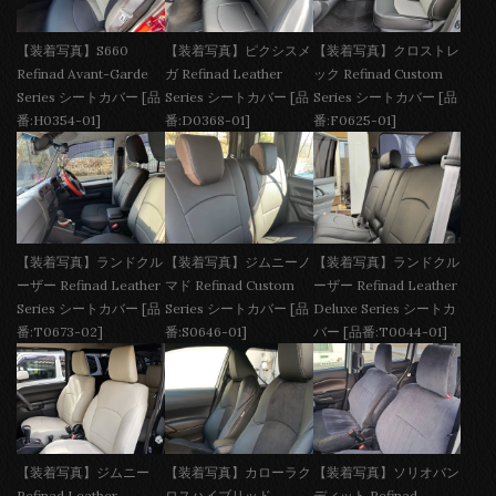
【装着写真】S660
【装着写真】ピクシスメ
【装着写真】クロストレ
Refinad Avant-Garde
ガ Refinad Leather
ック Refinad Custom
Series シートカバー [品
Series シートカバー [品
Series シートカバー [品
番:H0354-01]
番:D0368-01]
番:F0625-01]
【装着写真】ランドクル
【装着写真】ジムニーノ
【装着写真】ランドクル
ーザー Refinad Leather
マド Refinad Custom
ーザー Refinad Leather
Series シートカバー [品
Series シートカバー [品
Deluxe Series シートカ
番:T0673-02]
番:S0646-01]
バー [品番:T0044-01]
【装着写真】ジムニー
【装着写真】カローラク
【装着写真】ソリオバン
Refinad Leather
ロスハイブリッド
ディット Refinad