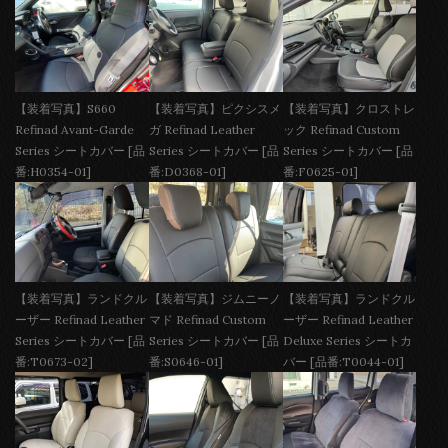
【装着写真】S660
【装着写真】ピクシスメ
【装着写真】クロストレ
Refinad Avant-Garde
ガ Refinad Leather
ック Refinad Custom
Series シートカバー [品
Series シートカバー [品
Series シートカバー [品
番:H0354-01]
番:D0368-01]
番:F0625-01]
【装着写真】ランドクル
【装着写真】ジムニーノ
【装着写真】ランドクル
ーザー Refinad Leather
マド Refinad Custom
ーザー Refinad Leather
Series シートカバー [品
Series シートカバー [品
Deluxe Series シートカ
番:T0673-02]
番:S0646-01]
バー [品番:T0044-01]