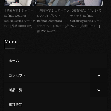
【装着写真】ジムニー
【装着写真】カローラク
【装着写真】ソリオバン
Refinad Leather
ロスハイブリッド
ディット Refinad
Deluxe Series シートカ
Refinad Alcantara
Corduroy Series シート
バー [品番:S0113-02]
Series シートカバー [品
カバー [品番:S0116-11]
番:T0574-02]
Menu
ホーム
コンセプト
製品一覧
車種設定