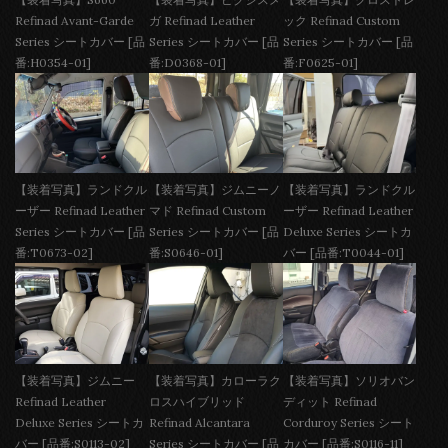
Refinad Avant-Garde
ガ Refinad Leather
ック Refinad Custom
Series シートカバー [品
Series シートカバー [品
Series シートカバー [品
番:H0354-01]
番:D0368-01]
番:F0625-01]
【装着写真】ランドクル
【装着写真】ジムニーノ
【装着写真】ランドクル
ーザー Refinad Leather
マド Refinad Custom
ーザー Refinad Leather
Series シートカバー [品
Series シートカバー [品
Deluxe Series シートカ
番:T0673-02]
番:S0646-01]
バー [品番:T0044-01]
【装着写真】ジムニー
【装着写真】カローラク
【装着写真】ソリオバン
Refinad Leather
ロスハイブリッド
ディット Refinad
Deluxe Series シートカ
Refinad Alcantara
Corduroy Series シート
バー [品番:S0113-02]
Series シートカバー [品
カバー [品番:S0116-11]