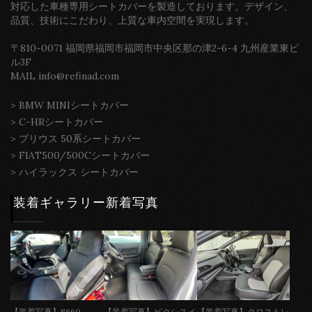
対応した車種専用シートカバーを製造しております。デザイン、
品質、技術にこだわり、上質な車内空間を実現します。
〒810-0071 福岡県福岡市福岡市中央区那の津2-6-4 九州産業東ビ
ル3F
MAIL info@refinad.com
>
BMW MINIシートカバー
>
C-HRシートカバー
>
プリウス 50系シートカバー
>
FIAT500/500Cシートカバー
>
ハイラックス シートカバー
装着ギャラリー新着写真
【装着写真】S660
【装着写真】ピクシスメ
【装着写真】クロストレ