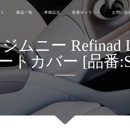
プト
製品一覧
車種設定
装着ギャラリー
お問い合
ー Refinad Leat
 シートカバー [品番:S0