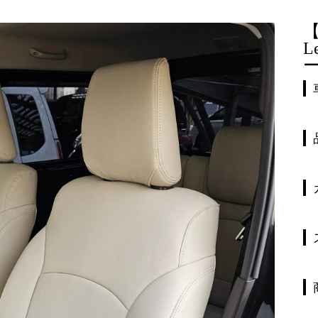
【
L
ー