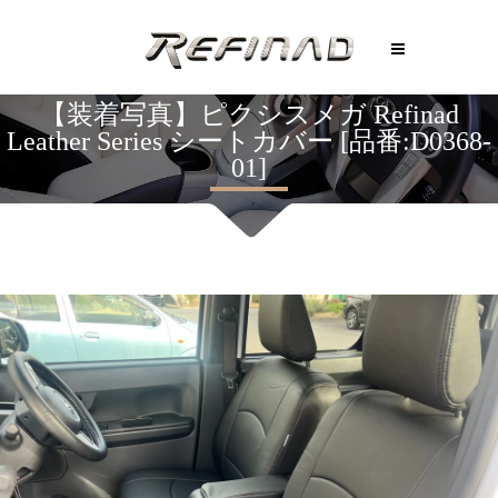
【装着写真】ピクシスメガ Refinad
Leather Series シートカバー [品番:D0368-
01]