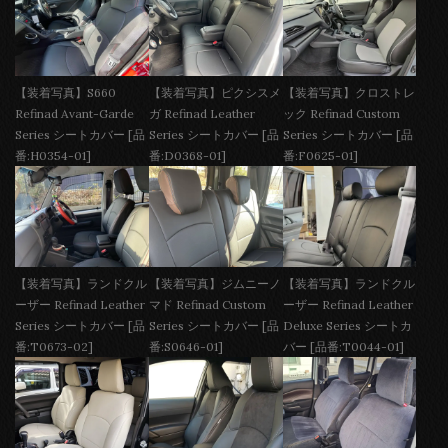
【装着写真】S660
【装着写真】ピクシスメ
【装着写真】クロストレ
Refinad Avant-Garde
ガ Refinad Leather
ック Refinad Custom
Series シートカバー [品
Series シートカバー [品
Series シートカバー [品
番:H0354-01]
番:D0368-01]
番:F0625-01]
【装着写真】ランドクル
【装着写真】ジムニーノ
【装着写真】ランドクル
ーザー Refinad Leather
マド Refinad Custom
ーザー Refinad Leather
Series シートカバー [品
Series シートカバー [品
Deluxe Series シートカ
番:T0673-02]
番:S0646-01]
バー [品番:T0044-01]