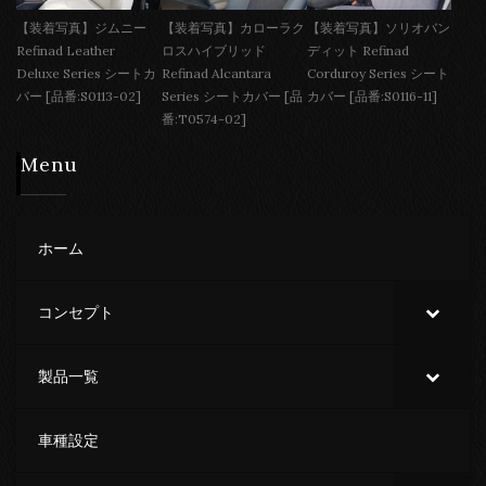
【装着写真】ジムニー
【装着写真】カローラク
【装着写真】ソリオバン
Refinad Leather
ロスハイブリッド
ディット Refinad
Deluxe Series シートカ
Refinad Alcantara
Corduroy Series シート
バー [品番:S0113-02]
Series シートカバー [品
カバー [品番:S0116-11]
番:T0574-02]
Menu
ホーム
コンセプト
製品一覧
車種設定