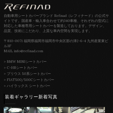
自動車用シートカバーブランド Refinad（レフィナード）の公式サ
イトです。国産車・輸入車合わせて約340車種、それぞれの型式に
対応した車種専用シートカバーを製造しております。デザイン、
品質、技術にこだわり、上質な車内空間を実現します。
〒810-0071 福岡県福岡市福岡市中央区那の津2-6-4 九州産業東ビ
ル3F
MAIL info@refinad.com
>
BMW MINIシートカバー
>
C-HRシートカバー
>
プリウス 50系シートカバー
>
FIAT500/500Cシートカバー
>
ハイラックス シートカバー
装着ギャラリー新着写真