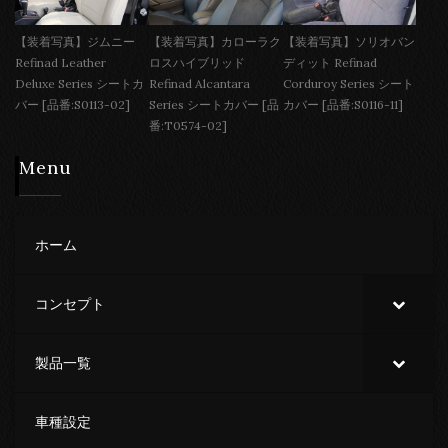
【装着写真】ジムニー
【装着写真】カローラク
【装着写真】ソリオバン
Refinad Leather
ロスハイブリッド
ディット Refinad
Deluxe Series シートカ
Refinad Alcantara
Corduroy Series シート
バー [品番:S0113-02]
Series シートカバー [品
カバー [品番:S0116-11]
番:T0574-02]
Menu
ホーム
コンセプト
製品一覧
車種設定