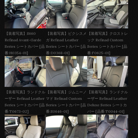
【装着写真】S660
【装着写真】ピクシスメ
【装着写真】クロストレ
Refinad Avant-Garde
ガ Refinad Leather
ック Refinad Custom
Series シートカバー [品
Series シートカバー [品
Series シートカバー [品
番:H0354-01]
番:D0368-01]
番:F0625-01]
【装着写真】ランドクル
【装着写真】ジムニーノ
【装着写真】ランドクル
ーザー Refinad Leather
マド Refinad Custom
ーザー Refinad Leather
Series シートカバー [品
Series シートカバー [品
Deluxe Series シートカ
番:T0673-02]
番:S0646-01]
バー [品番:T0044-01]