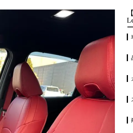
【
L
ー