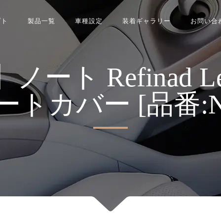
プト
製品一覧
車種設定
装着ギャラリー
お問い合
 Refinad Leat
 シートカバー [品番:N0