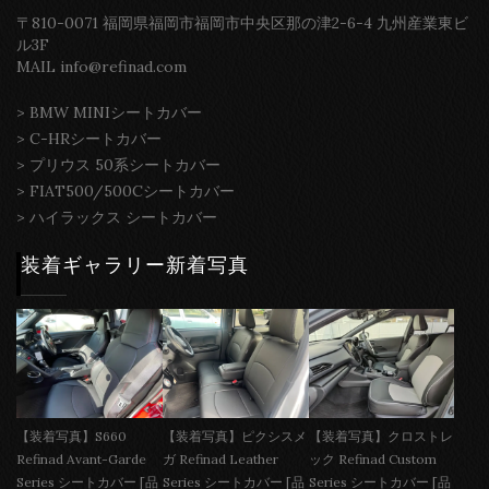
〒810-0071 福岡県福岡市福岡市中央区那の津2-6-4 九州産業東ビ
ル3F
MAIL info@refinad.com
>
BMW MINIシートカバー
>
C-HRシートカバー
>
プリウス 50系シートカバー
>
FIAT500/500Cシートカバー
>
ハイラックス シートカバー
装着ギャラリー新着写真
【装着写真】S660
【装着写真】ピクシスメ
【装着写真】クロストレ
Refinad Avant-Garde
ガ Refinad Leather
ック Refinad Custom
Series シートカバー [品
Series シートカバー [品
Series シートカバー [品