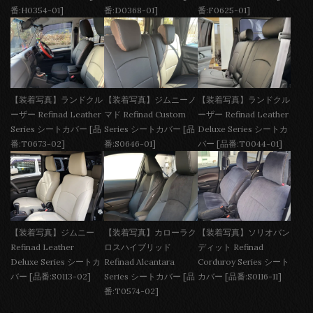
番:H0354-01]
番:D0368-01]
番:F0625-01]
【装着写真】ランドクル
【装着写真】ジムニーノ
【装着写真】ランドクル
ーザー Refinad Leather
マド Refinad Custom
ーザー Refinad Leather
Series シートカバー [品
Series シートカバー [品
Deluxe Series シートカ
番:T0673-02]
番:S0646-01]
バー [品番:T0044-01]
【装着写真】ジムニー
【装着写真】カローラク
【装着写真】ソリオバン
Refinad Leather
ロスハイブリッド
ディット Refinad
Deluxe Series シートカ
Refinad Alcantara
Corduroy Series シート
バー [品番:S0113-02]
Series シートカバー [品
カバー [品番:S0116-11]
番:T0574-02]