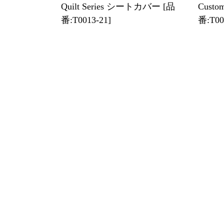
Quilt Series シートカバー [品
Cust
番:T0013-21]
番:T00
【装着写真】ノア Refinad
【装着写
Harmonious Leather Series シート
Leath
カバー [品番:T0013-21]
ー [品番