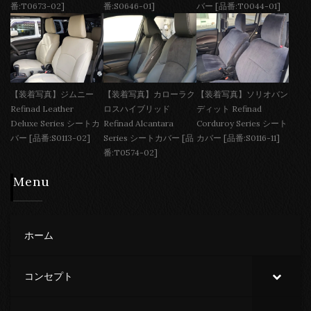
番:T0673-02]
番:S0646-01]
バー [品番:T0044-01]
【装着写真】ジムニー
【装着写真】カローラク
【装着写真】ソリオバン
Refinad Leather
ロスハイブリッド
ディット Refinad
Deluxe Series シートカ
Refinad Alcantara
Corduroy Series シート
バー [品番:S0113-02]
Series シートカバー [品
カバー [品番:S0116-11]
番:T0574-02]
Menu
ホーム
コンセプト