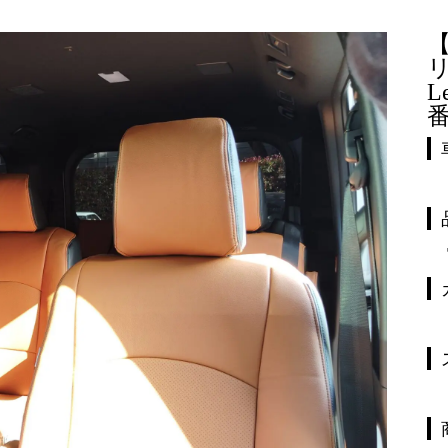
リ
L
番