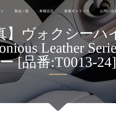
プト
製品一覧
車種設定
装着ギャラリー
お問い合
真】ヴォクシーハ
monious Leather 
ー [品番:T0013-24