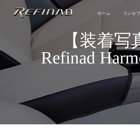
ホーム
コンセ
【装着写
Refinad Har