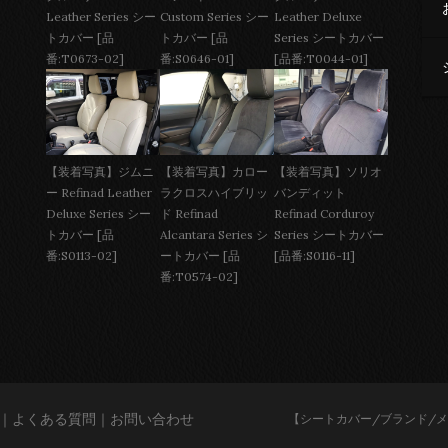
Custom Series シー
Leather Deluxe
Leather Series シー
トカバー [品
Series シートカバー
トカバー [品
番:S0646-01]
[品番:T0044-01]
番:T0673-02]
【装着写真】ジムニ
【装着写真】カロー
【装着写真】ソリオ
ー Refinad Leather
ラクロスハイブリッ
バンディット
Deluxe Series シー
ド Refinad
Refinad Corduroy
トカバー [品
Alcantara Series シ
Series シートカバー
番:S0113-02]
ートカバー [品
[品番:S0116-11]
番:T0574-02]
｜
よくある質問
｜
お問い合わせ
【シートカバー/ブランド/メーカー/レザ