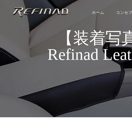
ホーム
コンセ
【装着写
Refinad Le