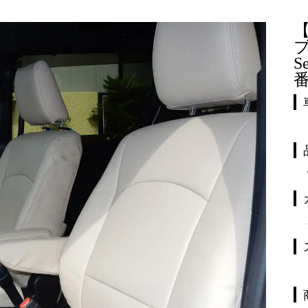
ブ
S
番