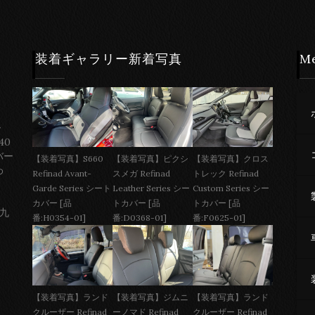
装着ギャラリー新着写真
M
ー
40
バー
【装着写真】S660
【装着写真】ピクシ
【装着写真】クロス
わ
Refinad Avant-
スメガ Refinad
トレック Refinad
Garde Series シート
Leather Series シー
Custom Series シー
カバー [品
トカバー [品
トカバー [品
 九
番:H0354-01]
番:D0368-01]
番:F0625-01]
【装着写真】ジムニ
【装着写真】ランド
【装着写真】ランド
ーノマド Refinad
クルーザー Refinad
クルーザー Refinad