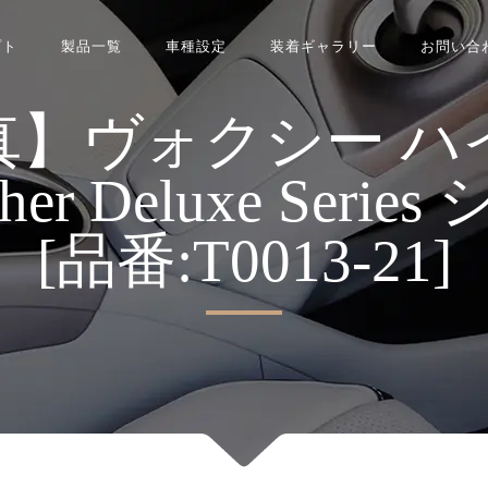
プト
製品一覧
車種設定
装着ギャラリー
お問い合
真】ヴォクシー ハ
ather Deluxe Se
[品番:T0013-21]