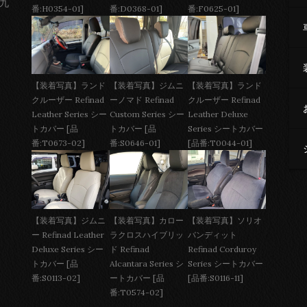
 九
番:H0354-01]
番:D0368-01]
番:F0625-01]
【装着写真】ジムニ
【装着写真】ランド
【装着写真】ランド
ーノマド Refinad
クルーザー Refinad
クルーザー Refinad
Custom Series シー
Leather Deluxe
Leather Series シー
トカバー [品
Series シートカバー
トカバー [品
番:S0646-01]
[品番:T0044-01]
番:T0673-02]
【装着写真】ジムニ
【装着写真】カロー
【装着写真】ソリオ
ー Refinad Leather
ラクロスハイブリッ
バンディット
Deluxe Series シー
ド Refinad
Refinad Corduroy
トカバー [品
Alcantara Series シ
Series シートカバー
番:S0113-02]
ートカバー [品
[品番:S0116-11]
番:T0574-02]