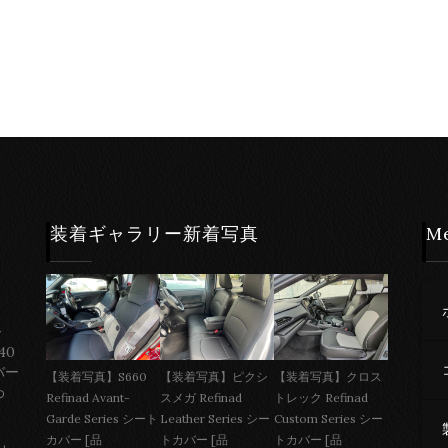
装着ギャラリー新着写真
M
ー
40
バー
【装着写真】S660
【装着写真】ピクシ
【装着写真】クロス
わ
Refinad Avant-
スメガ Refinad
トレック Refinad
Garde Series シート
Leather Series シー
Custom Series シー
カバー [品
トカバー [品
トカバー [品