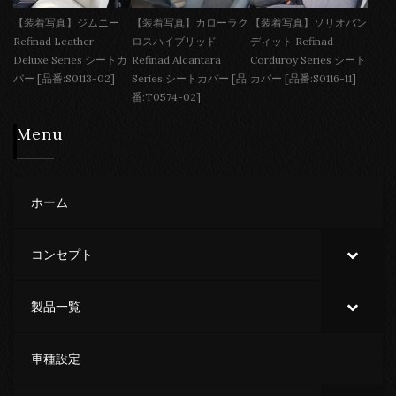
【装着写真】ジムニー
【装着写真】カローラク
【装着写真】ソリオバン
Refinad Leather
ロスハイブリッド
ディット Refinad
Deluxe Series シートカ
Refinad Alcantara
Corduroy Series シート
バー [品番:S0113-02]
Series シートカバー [品
カバー [品番:S0116-11]
番:T0574-02]
Menu
ホーム
コンセプト
製品一覧
車種設定