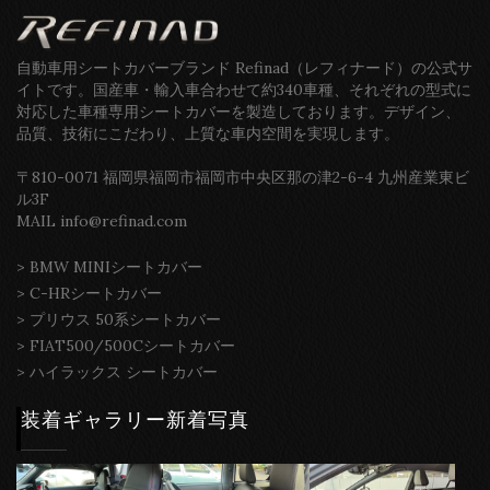
自動車用シートカバーブランド Refinad（レフィナード）の公式サ
イトです。国産車・輸入車合わせて約340車種、それぞれの型式に
対応した車種専用シートカバーを製造しております。デザイン、
品質、技術にこだわり、上質な車内空間を実現します。
〒810-0071 福岡県福岡市福岡市中央区那の津2-6-4 九州産業東ビ
ル3F
MAIL info@refinad.com
>
BMW MINIシートカバー
>
C-HRシートカバー
>
プリウス 50系シートカバー
>
FIAT500/500Cシートカバー
>
ハイラックス シートカバー
装着ギャラリー新着写真