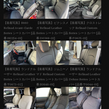
【装着写真】S660
【装着写真】ピクシスメ
【装着写真】クロストレ
Refinad Avant-Garde
ガ Refinad Leather
ック Refinad Custom
Series シートカバー [品
Series シートカバー [品
Series シートカバー [品
番:H0354-01]
番:D0368-01]
番:F0625-01]
【装着写真】ランドクル
【装着写真】ジムニーノ
【装着写真】ランドクル
ーザー Refinad Leather
マド Refinad Custom
ーザー Refinad Leather
Series シートカバー [品
Series シートカバー [品
Deluxe Series シートカ
番:T0673-02]
番:S0646-01]
バー [品番:T0044-01]