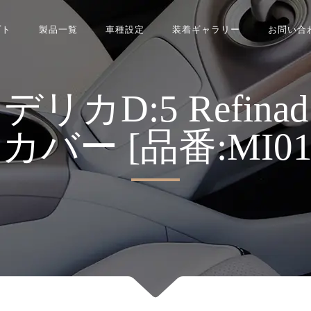
プト
製品一覧
車種設定
装着ギャラリー
お問い合
:5 Refinad Lea
バー [品番:MI0164