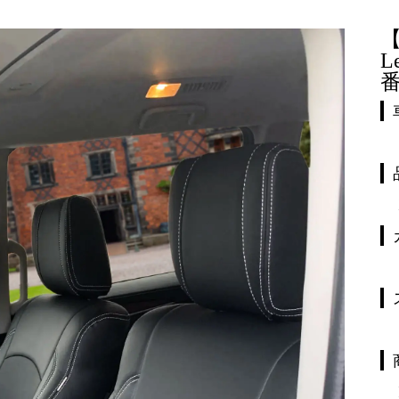
【
L
番