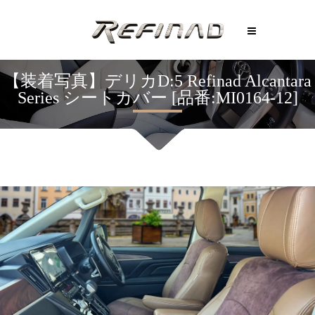
【装着写真】デリカD:5 Refinad Alcantara
Series シートカバー [品番:MI0164-12]