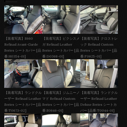
【装着写真】S660
【装着写真】ピクシスメ
【装着写真】クロストレ
Refinad Avant-Garde
ガ Refinad Leather
ック Refinad Custom
Series シートカバー [品
Series シートカバー [品
Series シートカバー [品
番:H0354-01]
番:D0368-01]
番:F0625-01]
【装着写真】ランドクル
【装着写真】ジムニーノ
【装着写真】ランドクル
ーザー Refinad Leather
マド Refinad Custom
ーザー Refinad Leather
Series シートカバー [品
Series シートカバー [品
Deluxe Series シートカ
番:T0673-02]
番:S0646-01]
バー [品番:T0044-01]