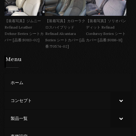
【装着写真】ジムニー
【装着写真】カローラク
【装着写真】ソリオバン
Refinad Leather
ロスハイブリッド
ディット Refinad
Deluxe Series シートカ
Refinad Alcantara
Corduroy Series シート
バー [品番:S0113-02]
Series シートカバー [品
カバー [品番:S0116-11]
番:T0574-02]
Menu
ホーム
コンセプト
製品一覧