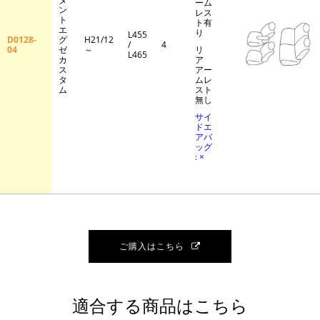
ーム
ン
レス
ト
ト有
エ
り
L455
D0128-
グ
H21/12
/
4
04
ゼ
～
リ
L465
カ
ア
ス
アー
タ
ムレ
ム
スト
無し
サイ
ドエ
アバ
ッグ
: ×
ご購入はこちら
適合する商品はこちら