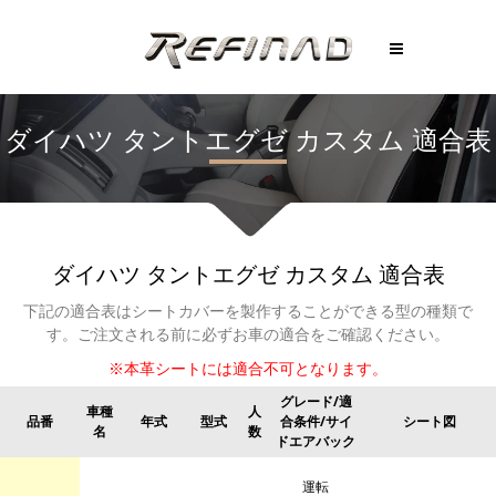
ダイハツ
タントエグゼ カスタム
適合表
ダイハツ
タントエグゼ カスタム
適合表
下記の適合表はシートカバーを製作することができる型の種類で
す。
ご注文される前に必ずお車の適合をご確認ください。
※本革シートには適合不可となります。
グレード/適
車種
人
品番
年式
型式
合条件/サイ
シート図
名
数
ドエアバック
運転