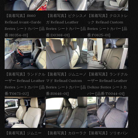
【装着写真】S660
【装着写真】ピクシスメ
【装着写真】クロストレ
Refinad Avant-Garde
ガ Refinad Leather
ック Refinad Custom
Series シートカバー [品
Series シートカバー [品
Series シートカバー [品
番:H0354-01]
番:D0368-01]
番:F0625-01]
【装着写真】ランドクル
【装着写真】ジムニーノ
【装着写真】ランドクル
ーザー Refinad Leather
マド Refinad Custom
ーザー Refinad Leather
Series シートカバー [品
Series シートカバー [品
Deluxe Series シートカ
番:T0673-02]
番:S0646-01]
バー [品番:T0044-01]
【装着写真】ジムニー
【装着写真】カローラク
【装着写真】ソリオバン