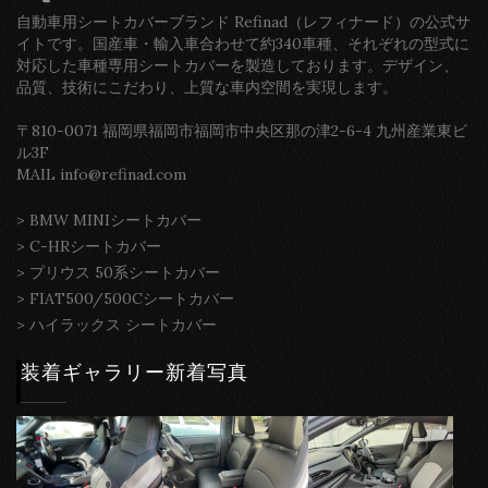
自動車用シートカバーブランド Refinad（レフィナード）の公式サ
イトです。国産車・輸入車合わせて約340車種、それぞれの型式に
対応した車種専用シートカバーを製造しております。デザイン、
品質、技術にこだわり、上質な車内空間を実現します。
〒810-0071 福岡県福岡市福岡市中央区那の津2-6-4 九州産業東ビ
ル3F
MAIL info@refinad.com
>
BMW MINIシートカバー
>
C-HRシートカバー
>
プリウス 50系シートカバー
>
FIAT500/500Cシートカバー
>
ハイラックス シートカバー
装着ギャラリー新着写真