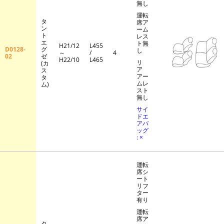
無し
運転
タ
席ア
ン
ーム
ト
レス
エ
ト無
H21/12
L455
D0128-
グ
し
～
/
4
02
ゼ
H22/10
L465
リ
(カ
ア
ス
アー
タ
ムレ
ム)
スト
無し
サイ
ドエ
アバ
ッグ
: ×
運転
席シ
ート
リフ
ター
有り
運転
席ア
タ