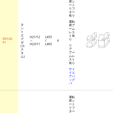
席シ
ート
リフ
ター
有り
運転
タ
席ア
ン
ーム
ト
レス
エ
ト有
H21/12
L455
D0128-
グ
り
～
/
4
01
ゼ
H23/11
L465
リ
(カ
ア
ス
アー
タ
ムレ
ム)
スト
有り
サイ
ドエ
アバ
ッグ
: ×
運転
席シ
ート
リフ
ター