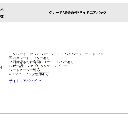
人
グレード/適合条件/サイドエアバック
数
・グレード：RS”ハイパーSAⅢ” / RS“ハイパーリミテッド SAⅢ”
運転席シートリフター有り
２列目背もたれ背面にスライドレバー有り
レザー調・ファブリックのコンビシート
4
シートヒーター対応
※コンビニフック使用不可
サイドエアバッグ : ×