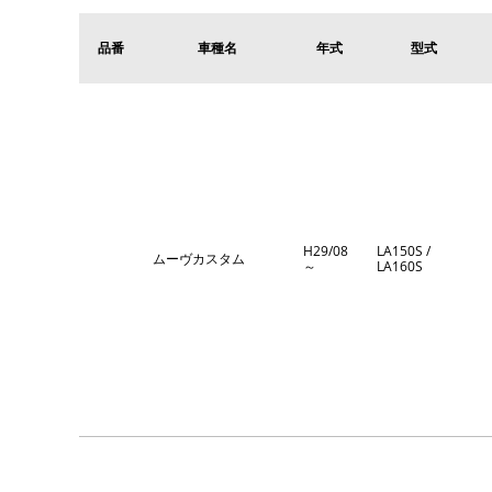
品番
車種名
年式
型式
H29/08
LA150S /
ムーヴカスタム
～
LA160S