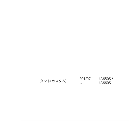
R01/07
LA650S /
タント(カスタム)
～
LA660S