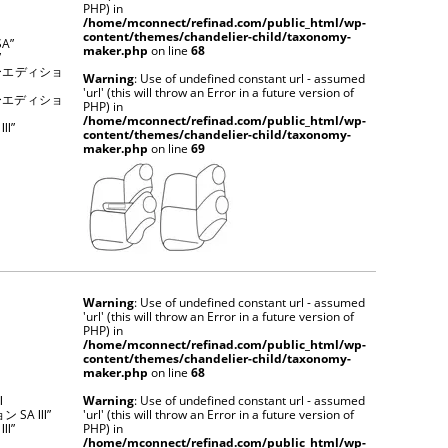
PHP) in
/home/mconnect/refinad.com/public_html/wp-
content/themes/chandelier-child/taxonomy-
SA”
maker.php
on line
68
”
ジャーエディショ
Warning
: Use of undefined constant url - assumed
'url' (this will throw an Error in a future version of
ジャーエディショ
PHP) in
/home/mconnect/refinad.com/public_html/wp-
Ⅲ”
content/themes/chandelier-child/taxonomy-
maker.php
on line
69
Warning
: Use of undefined constant url - assumed
'url' (this will throw an Error in a future version of
PHP) in
/home/mconnect/refinad.com/public_html/wp-
content/themes/chandelier-child/taxonomy-
maker.php
on line
68
Ⅲ
Warning
: Use of undefined constant url - assumed
ン SA Ⅲ”
'url' (this will throw an Error in a future version of
Ⅲ”
PHP) in
/home/mconnect/refinad.com/public_html/wp-