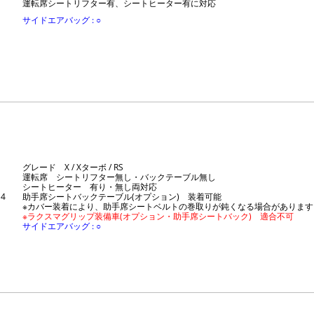
運転席シートリフター有、シートヒーター有に対応
サイドエアバッグ : ○
グレード X / Xターボ / RS
運転席 シートリフター無し・バックテーブル無し
シートヒーター 有り・無し両対応
4
助手席シートバックテーブル(オプション) 装着可能
※カバー装着により、助手席シートベルトの巻取りが鈍くなる場合があります
※ラクスマグリップ装備車(オプション・助手席シートバック) 適合不可
サイドエアバッグ : ○