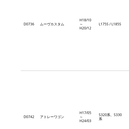
H18/10
D0736
ムーヴカスタム
～
L175S / L185S
H20/12
H17/05
S320系、S330
D0742
アトレーワゴン
～
系
H24/03