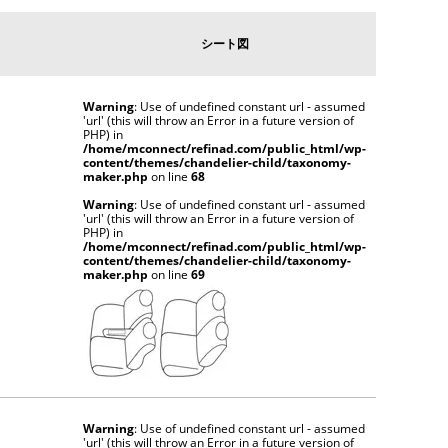
シート図
Warning
: Use of undefined constant url - assumed
'url' (this will throw an Error in a future version of
PHP) in
/home/mconnect/refinad.com/public_html/wp-
content/themes/chandelier-child/taxonomy-
maker.php
on line
68
Warning
: Use of undefined constant url - assumed
'url' (this will throw an Error in a future version of
PHP) in
/home/mconnect/refinad.com/public_html/wp-
content/themes/chandelier-child/taxonomy-
maker.php
on line
69
Warning
: Use of undefined constant url - assumed
'url' (this will throw an Error in a future version of