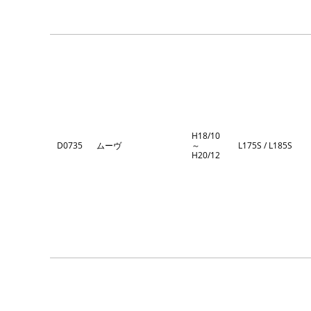
H18/10
D0735
ムーヴ
～
L175S / L185S
H20/12