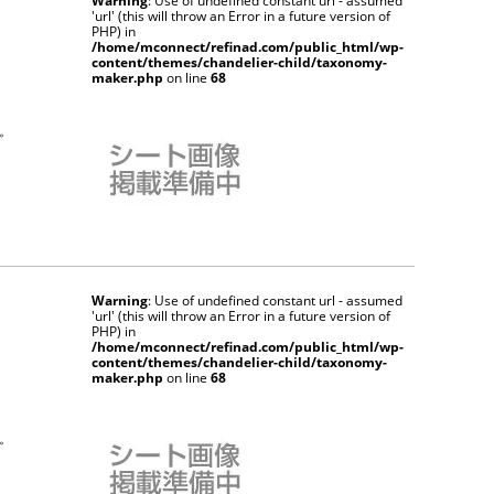
Warning
: Use of undefined constant url - assumed
'url' (this will throw an Error in a future version of
PHP) in
/home/mconnect/refinad.com/public_html/wp-
content/themes/chandelier-child/taxonomy-
maker.php
on line
68
。
Warning
: Use of undefined constant url - assumed
'url' (this will throw an Error in a future version of
PHP) in
/home/mconnect/refinad.com/public_html/wp-
content/themes/chandelier-child/taxonomy-
maker.php
on line
68
。