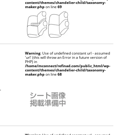
content/themes/chandelier-child/taxonomy-
maker.php
on line
69
Warning
: Use of undefined constant url - assumed
'url' (this will throw an Error in a future version of
PHP) in
/home/mconnect/refinad.com/public_html/wp-
content/themes/chandelier-child/taxonomy-
maker.php
on line
68
。