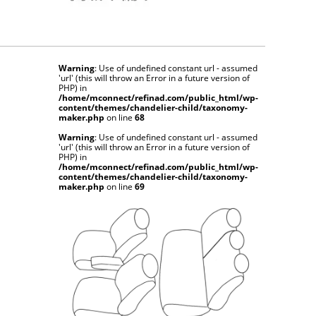
Warning
: Use of undefined constant url - assumed
'url' (this will throw an Error in a future version of
PHP) in
/home/mconnect/refinad.com/public_html/wp-
content/themes/chandelier-child/taxonomy-
maker.php
on line
68
Warning
: Use of undefined constant url - assumed
'url' (this will throw an Error in a future version of
PHP) in
/home/mconnect/refinad.com/public_html/wp-
content/themes/chandelier-child/taxonomy-
maker.php
on line
69