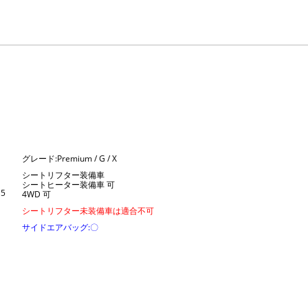
グレード:Premium / G / X
シートリフター装備車
シートヒーター装備車 可
5
4WD 可
シートリフター未装備車は適合不可
サイドエアバッグ:〇