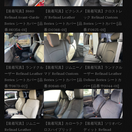
【装着写真】S660
【装着写真】ピクシスメ
【装着写真】クロストレ
Refinad Avant-Garde
ガ Refinad Leather
ック Refinad Custom
Series シートカバー [品
Series シートカバー [品
Series シートカバー [品
番:H0354-01]
番:D0368-01]
番:F0625-01]
【装着写真】ランドクル
【装着写真】ジムニーノ
【装着写真】ランドクル
ーザー Refinad Leather
マド Refinad Custom
ーザー Refinad Leather
Series シートカバー [品
Series シートカバー [品
Deluxe Series シートカ
番:T0673-02]
番:S0646-01]
バー [品番:T0044-01]
【装着写真】ジムニー
【装着写真】カローラク
【装着写真】ソリオバン
Refinad Leather
ロスハイブリッド
ディット Refinad