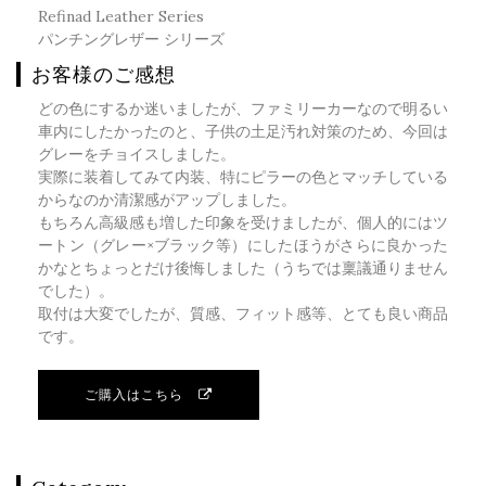
Refinad Leather Series
パンチングレザー シリーズ
お客様のご感想
どの色にするか迷いましたが、ファミリーカーなので明るい
車内にしたかったのと、子供の土足汚れ対策のため、今回は
グレーをチョイスしました。
実際に装着してみて内装、特にピラーの色とマッチしている
からなのか清潔感がアップしました。
もちろん高級感も増した印象を受けましたが、個人的にはツ
ートン（グレー×ブラック等）にしたほうがさらに良かった
かなとちょっとだけ後悔しました（うちでは稟議通りません
でした）。
取付は大変でしたが、質感、フィット感等、とても良い商品
です。
ご購入はこちら