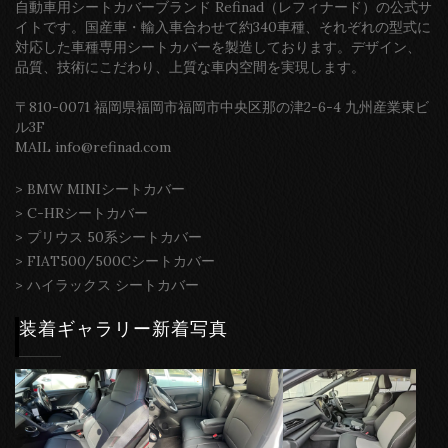
自動車用シートカバーブランド Refinad（レフィナード）の公式サ
イトです。国産車・輸入車合わせて約340車種、それぞれの型式に
対応した車種専用シートカバーを製造しております。デザイン、
品質、技術にこだわり、上質な車内空間を実現します。
〒810-0071 福岡県福岡市福岡市中央区那の津2-6-4 九州産業東ビ
ル3F
MAIL info@refinad.com
>
BMW MINIシートカバー
>
C-HRシートカバー
>
プリウス 50系シートカバー
>
FIAT500/500Cシートカバー
>
ハイラックス シートカバー
装着ギャラリー新着写真