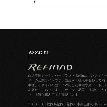
About us
自動車用シートカバーブランド Refinad（レフィナ
ド）の公式サイトです。国産車・輸入車合わせて約3
車種、それぞれの型式に対応した車種専用シートカ
を製造しております。デザイン、品質、技術にこだ
り、上質な車内空間を実現します。
〒810-0071 福岡県福岡市福岡市中央区那の津2-6-4