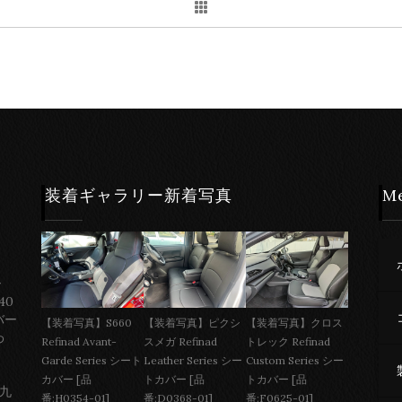
装着ギャラリー新着写真
M
ー
40
バー
【装着写真】S660
【装着写真】ピクシ
【装着写真】クロス
わ
Refinad Avant-
スメガ Refinad
トレック Refinad
Garde Series シート
Leather Series シー
Custom Series シー
カバー [品
トカバー [品
トカバー [品
 九
番:H0354-01]
番:D0368-01]
番:F0625-01]