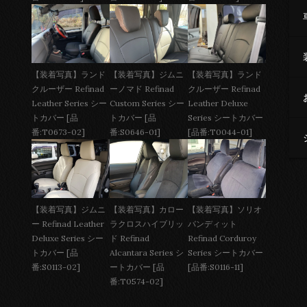
【装着写真】ジムニ
【装着写真】ランド
【装着写真】ランド
ーノマド Refinad
クルーザー Refinad
クルーザー Refinad
Custom Series シー
Leather Deluxe
Leather Series シー
トカバー [品
Series シートカバー
トカバー [品
番:S0646-01]
[品番:T0044-01]
番:T0673-02]
【装着写真】ジムニ
【装着写真】カロー
【装着写真】ソリオ
ー Refinad Leather
ラクロスハイブリッ
バンディット
Deluxe Series シー
ド Refinad
Refinad Corduroy
トカバー [品
Alcantara Series シ
Series シートカバー
番:S0113-02]
ートカバー [品
[品番:S0116-11]
番:T0574-02]