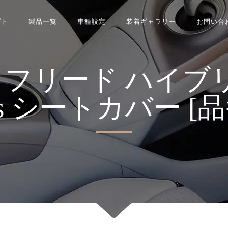
プト
製品一覧
車種設定
装着ギャラリー
お問い合
リード ハイブリット
ries シートカバー [品