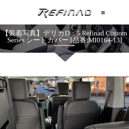
【装着写真】デリカD：5 Refinad Custom
Series シートカバー [品番:MI0164-13]