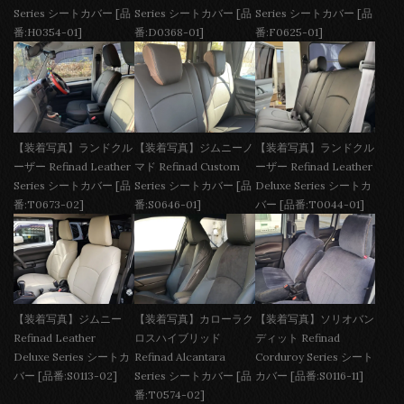
Series シートカバー [品
Series シートカバー [品
Series シートカバー [品
番:H0354-01]
番:D0368-01]
番:F0625-01]
【装着写真】ランドクル
【装着写真】ジムニーノ
【装着写真】ランドクル
ーザー Refinad Leather
マド Refinad Custom
ーザー Refinad Leather
Series シートカバー [品
Series シートカバー [品
Deluxe Series シートカ
番:T0673-02]
番:S0646-01]
バー [品番:T0044-01]
【装着写真】ジムニー
【装着写真】カローラク
【装着写真】ソリオバン
Refinad Leather
ロスハイブリッド
ディット Refinad
Deluxe Series シートカ
Refinad Alcantara
Corduroy Series シート
バー [品番:S0113-02]
Series シートカバー [品
カバー [品番:S0116-11]
番:T0574-02]