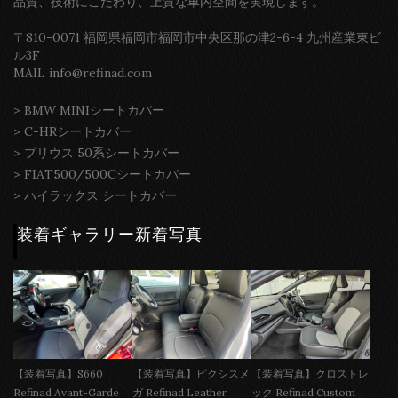
品質、技術にこだわり、上質な車内空間を実現します。
〒810-0071 福岡県福岡市福岡市中央区那の津2-6-4 九州産業東ビ
ル3F
MAIL info@refinad.com
>
BMW MINIシートカバー
>
C-HRシートカバー
>
プリウス 50系シートカバー
>
FIAT500/500Cシートカバー
>
ハイラックス シートカバー
装着ギャラリー新着写真
【装着写真】S660
【装着写真】ピクシスメ
【装着写真】クロストレ
Refinad Avant-Garde
ガ Refinad Leather
ック Refinad Custom