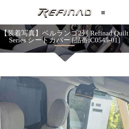
【装着写真】ベルランゴ2列 Refinad Quilt
Series シートカバー [品番:C0545-01]