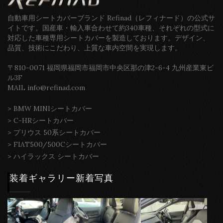
自動車用シートカバーブランド Refinad（レフィナード）の公式サ
イトです。国産車・輸入車合わせて約340車種、それぞれの型式に
対応した車種専用シートカバーを製造しております。デザイン、
品質、技術にこだわり、上質な車内空間を実現します。
〒810-0071 福岡県福岡市福岡市中央区那の津2-6-4 九州産業東ビ
ル3F
MAIL info@refinad.com
>
BMW MINIシートカバー
>
C-HRシートカバー
>
プリウス 50系シートカバー
>
FIAT500/500Cシートカバー
>
ハイラックス シートカバー
装着ギャラリー新着写真