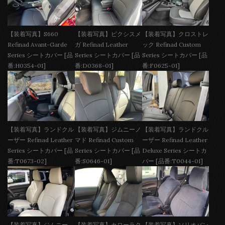
【装着写真】S660
【装着写真】ピクシスメ
【装着写真】クロストレ
Refinad Avant-Garde
ガ Refinad Leather
ック Refinad Custom
Series シートカバー [品
Series シートカバー [品
Series シートカバー [品
番:H0354-01]
番:D0368-01]
番:F0625-01]
【装着写真】ランドクル
【装着写真】ジムニーノ
【装着写真】ランドクル
ーザー Refinad Leather
マド Refinad Custom
ーザー Refinad Leather
Series シートカバー [品
Series シートカバー [品
Deluxe Series シートカ
番:T0673-02]
番:S0646-01]
バー [品番:T0044-01]
【装着写真】ジムニー
【装着写真】カローラク
【装着写真】ソリオバン