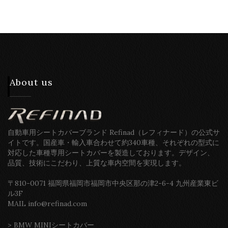
About us
自動車用シートカバーブランド Refinad（レフィナード）の公式サ
イトです。国産車・輸入車合わせて約340車種、それぞれの型式に
対応した車種専用シートカバーを製造しております。デザイン、
品質、技術にこだわり、上質な車内空間を実現します。
〒810-0071 福岡県福岡市福岡市中央区那の津2-6-4 九州産業東ビ
ル3F
MAIL info@refinad.com
>
BMW MINIシートカバー