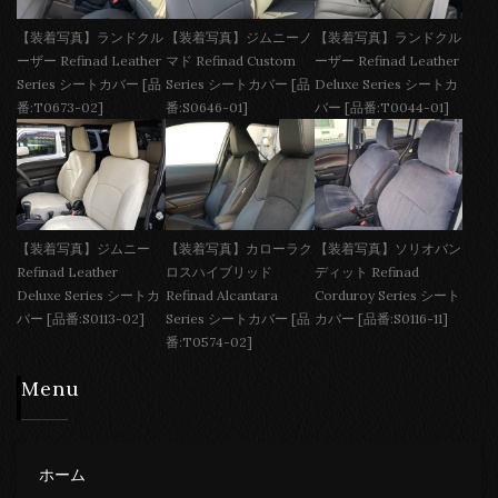
【装着写真】ランドクル
【装着写真】ジムニーノ
【装着写真】ランドクル
ーザー Refinad Leather
マド Refinad Custom
ーザー Refinad Leather
Series シートカバー [品
Series シートカバー [品
Deluxe Series シートカ
番:T0673-02]
番:S0646-01]
バー [品番:T0044-01]
【装着写真】ジムニー
【装着写真】カローラク
【装着写真】ソリオバン
Refinad Leather
ロスハイブリッド
ディット Refinad
Deluxe Series シートカ
Refinad Alcantara
Corduroy Series シート
バー [品番:S0113-02]
Series シートカバー [品
カバー [品番:S0116-11]
番:T0574-02]
Menu
ホーム