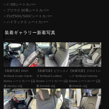
>
C-HRシートカバー
>
プリウス 50系シートカバー
>
FIAT500/500Cシートカバー
>
ハイラックス シートカバー
装着ギャラリー新着写真
【装着写真】S660
【装着写真】ピクシスメ
【装着写真】クロストレ
Refinad Avant-Garde
ガ Refinad Leather
ック Refinad Custom
Series シートカバー [品
Series シートカバー [品
Series シートカバー [品
番:H0354-01]
番:D0368-01]
番:F0625-01]