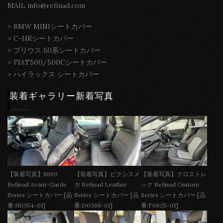
MAIL info@refinad.com
>
BMW MINIシートカバー
>
C-HRシートカバー
>
プリウス 50系シートカバー
>
FIAT500/500Cシートカバー
>
ハイラックス シートカバー
装着ギャラリー新着写真
【装着写真】S660
【装着写真】ピクシスメ
【装着写真】クロストレ
Refinad Avant-Garde
ガ Refinad Leather
ック Refinad Custom
Series シートカバー [品
Series シートカバー [品
Series シートカバー [品
番:H0354-01]
番:D0368-01]
番:F0625-01]