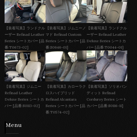
【装着写真】ランドクル
【装着写真】ジムニーノ
【装着写真】ランドクル
ーザー Refinad Leather
マド Refinad Custom
ーザー Refinad Leather
Series シートカバー [品
Series シートカバー [品
Deluxe Series シートカ
番:T0673-02]
番:S0646-01]
バー [品番:T0044-01]
【装着写真】ジムニー
【装着写真】カローラク
【装着写真】ソリオバン
Refinad Leather
ロスハイブリッド
ディット Refinad
Deluxe Series シートカ
Refinad Alcantara
Corduroy Series シート
バー [品番:S0113-02]
Series シートカバー [品
カバー [品番:S0116-11]
番:T0574-02]
Menu