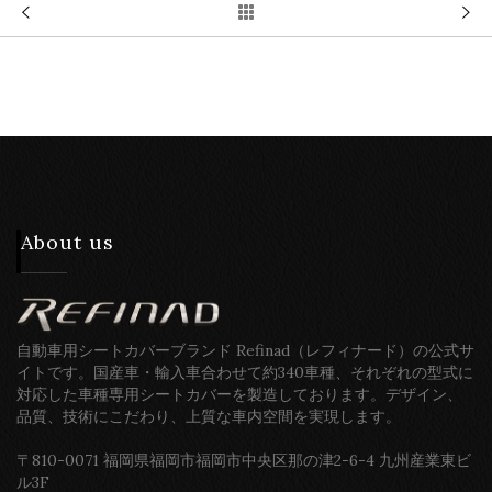
About us
自動車用シートカバーブランド Refinad（レフィナード）の公式サ
イトです。国産車・輸入車合わせて約340車種、それぞれの型式に
対応した車種専用シートカバーを製造しております。デザイン、
品質、技術にこだわり、上質な車内空間を実現します。
〒810-0071 福岡県福岡市福岡市中央区那の津2-6-4 九州産業東ビ
ル3F