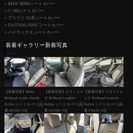
>
BMW MINIシートカバー
>
C-HRシートカバー
>
プリウス 50系シートカバー
>
FIAT500/500Cシートカバー
>
ハイラックス シートカバー
装着ギャラリー新着写真
【装着写真】S660
【装着写真】ピクシスメ
【装着写真】クロストレ
Refinad Avant-Garde
ガ Refinad Leather
ック Refinad Custom
Series シートカバー [品
Series シートカバー [品
Series シートカバー [品
番:H0354-01]
番:D0368-01]
番:F0625-01]