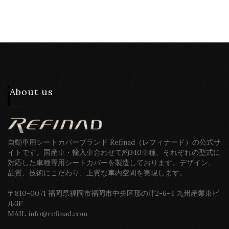
About us
自動車用シートカバーブランド Refinad（レフィナード）の公式サ
イトです。国産車・輸入車合わせて約340車種、それぞれの型式に
対応した車種専用シートカバーを製造しております。デザイン、
品質、技術にこだわり、上質な車内空間を実現します。
〒810-0071 福岡県福岡市福岡市中央区那の津2-6-4 九州産業東ビ
ル3F
MAIL info@refinad.com