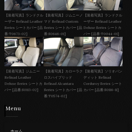
【装着写真】ランドクル
【装着写真】ジムニーノ
【装着写真】ランドクル
ーザー Refinad Leather
マド Refinad Custom
ーザー Refinad Leather
Series シートカバー [品
Series シートカバー [品
Deluxe Series シートカ
番:T0673-02]
番:S0646-01]
バー [品番:T0044-01]
【装着写真】ジムニー
【装着写真】カローラク
【装着写真】ソリオバン
Refinad Leather
ロスハイブリッド
ディット Refinad
Deluxe Series シートカ
Refinad Alcantara
Corduroy Series シート
バー [品番:S0113-02]
Series シートカバー [品
カバー [品番:S0116-11]
番:T0574-02]
Menu
ホーム