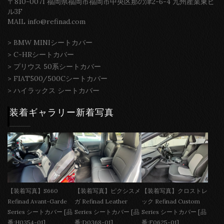
〒810-0071 福岡県福岡市福岡市中央区那の津2-6-4 九州産業東ビ
ル3F
MAIL info@refinad.com
>
BMW MINIシートカバー
>
C-HRシートカバー
>
プリウス 50系シートカバー
>
FIAT500/500Cシートカバー
>
ハイラックス シートカバー
装着ギャラリー新着写真
【装着写真】S660
【装着写真】ピクシスメ
【装着写真】クロストレ
Refinad Avant-Garde
ガ Refinad Leather
ック Refinad Custom
Series シートカバー [品
Series シートカバー [品
Series シートカバー [品
番:H0354-01]
番:D0368-01]
番:F0625-01]