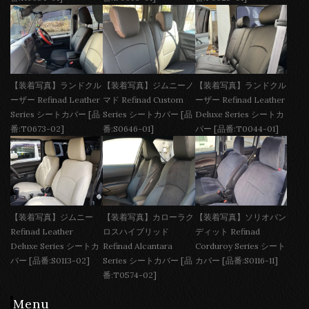
【装着写真】ランドクル
【装着写真】ジムニーノ
【装着写真】ランドクル
ーザー Refinad Leather
マド Refinad Custom
ーザー Refinad Leather
Series シートカバー [品
Series シートカバー [品
Deluxe Series シートカ
番:T0673-02]
番:S0646-01]
バー [品番:T0044-01]
【装着写真】ジムニー
【装着写真】カローラク
【装着写真】ソリオバン
Refinad Leather
ロスハイブリッド
ディット Refinad
Deluxe Series シートカ
Refinad Alcantara
Corduroy Series シート
バー [品番:S0113-02]
Series シートカバー [品
カバー [品番:S0116-11]
番:T0574-02]
Menu