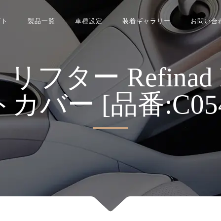
プト
製品一覧
車種設定
装着ギャラリー
お問い合
ー Refinad Leat
カバー [品番:C0545