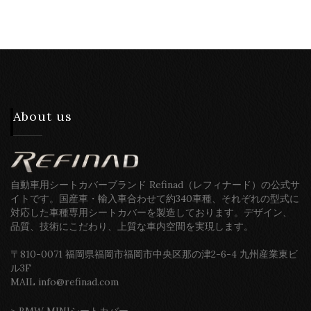
About us
自動車用シートカバーブランド Refinad（レフィナード）の公式サ
イトです。国産車・輸入車合わせて約340車種、それぞれの型式に
対応した車種専用シートカバーを製造しております。デザイン、
品質、技術にこだわり、上質な車内空間を実現します。
〒810-0071 福岡県福岡市福岡市中央区那の津2-6-4 九州産業東ビ
ル3F
MAIL info@refinad.com
>
BMW MINIシートカバー