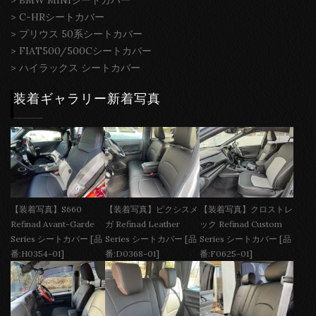
>
C-HRシートカバー
>
プリウス 50系シートカバー
>
FIAT500/500Cシートカバー
>
ハイラックス シートカバー
装着ギャラリー新着写真
【装着写真】S660
【装着写真】ピクシスメ
【装着写真】クロストレ
Refinad Avant-Garde
ガ Refinad Leather
ック Refinad Custom
Series シートカバー [品
Series シートカバー [品
Series シートカバー [品
番:H0354-01]
番:D0368-01]
番:F0625-01]