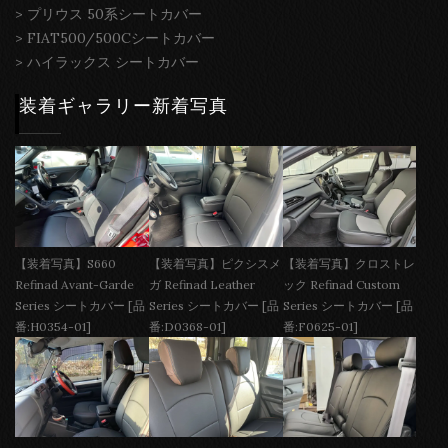
>
プリウス 50系シートカバー
>
FIAT500/500Cシートカバー
>
ハイラックス シートカバー
装着ギャラリー新着写真
【装着写真】S660
【装着写真】ピクシスメ
【装着写真】クロストレ
Refinad Avant-Garde
ガ Refinad Leather
ック Refinad Custom
Series シートカバー [品
Series シートカバー [品
Series シートカバー [品
番:H0354-01]
番:D0368-01]
番:F0625-01]