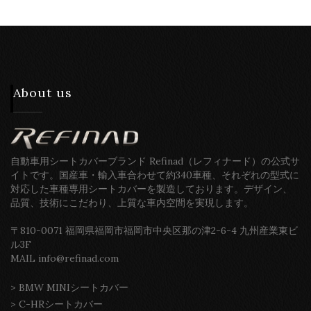
About us
自動車用シートカバーブランド Refinad（レフィナード）の公式サ
イトです。国産車・輸入車合わせて約340車種、それぞれの型式に
対応した車種専用シートカバーを製造しております。デザイン、
品質、技術にこだわり、上質な車内空間を実現します。
〒810-0071 福岡県福岡市福岡市中央区那の津2-6-4 九州産業東ビ
ル3F
MAIL info@refinad.com
>
BMW MINIシートカバー
>
C-HRシートカバー