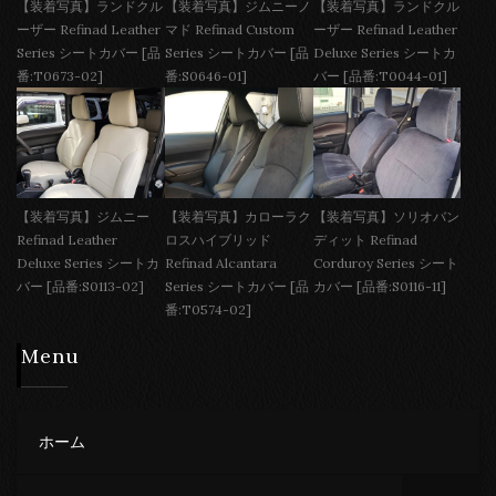
【装着写真】ランドクル
【装着写真】ジムニーノ
【装着写真】ランドクル
ーザー Refinad Leather
マド Refinad Custom
ーザー Refinad Leather
Series シートカバー [品
Series シートカバー [品
Deluxe Series シートカ
番:T0673-02]
番:S0646-01]
バー [品番:T0044-01]
【装着写真】ジムニー
【装着写真】カローラク
【装着写真】ソリオバン
Refinad Leather
ロスハイブリッド
ディット Refinad
Deluxe Series シートカ
Refinad Alcantara
Corduroy Series シート
バー [品番:S0113-02]
Series シートカバー [品
カバー [品番:S0116-11]
番:T0574-02]
Menu
ホーム