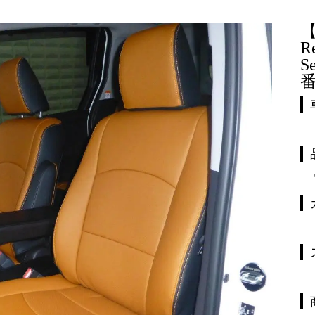
R
S
番