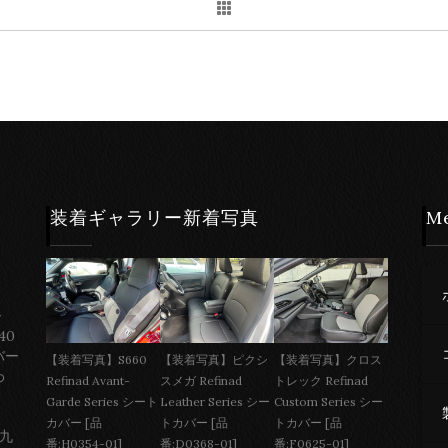
装着ギャラリー新着写真
M
ー
40
バー
【装着写真】S660
【装着写真】ピクシ
【装着写真】クロス
わ
Refinad Avant-
スメガ Refinad
トレック Refinad
Garde Series シート
Leather Series シー
Custom Series シー
カバー [品
トカバー [品
トカバー [品
 九
番:H0354-01]
番:D0368-01]
番:F0625-01]