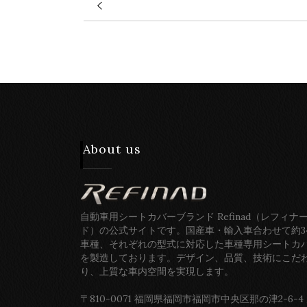
About us
自動車用シートカバーブランド Refinad（レフィナ
ド）の公式サイトです。国産車・輸入車合わせて約3
車種、それぞれの型式に対応した車種専用シートカ
を製造しております。デザイン、品質、技術にこだ
り、上質な車内空間を実現します。
〒810-0071 福岡県福岡市福岡市中央区那の津2-6-4