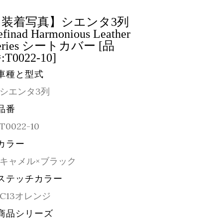
【装着写真】シエンタ3列
efinad Harmonious Leather
eries シートカバー [品
:T0022-10]
車種と型式
シエンタ3列
品番
T0022-10
カラー
キャメル×ブラック
ステッチカラー
C13オレンジ
商品シリーズ