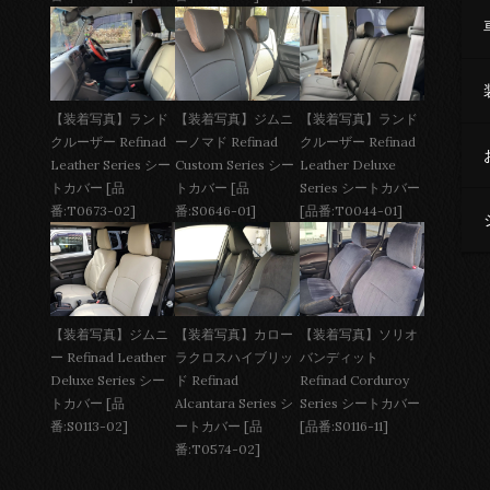
【装着写真】ジムニ
【装着写真】ランド
【装着写真】ランド
ーノマド Refinad
クルーザー Refinad
クルーザー Refinad
Custom Series シー
Leather Deluxe
Leather Series シー
トカバー [品
Series シートカバー
トカバー [品
番:S0646-01]
[品番:T0044-01]
番:T0673-02]
【装着写真】ジムニ
【装着写真】カロー
【装着写真】ソリオ
ー Refinad Leather
ラクロスハイブリッ
バンディット
Deluxe Series シー
ド Refinad
Refinad Corduroy
トカバー [品
Alcantara Series シ
Series シートカバー
番:S0113-02]
ートカバー [品
[品番:S0116-11]
番:T0574-02]