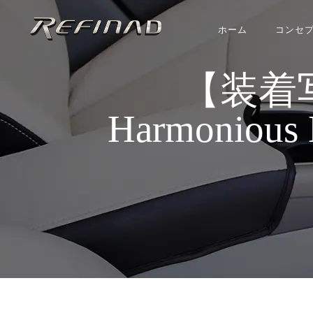
ホーム
コンセ
【装着写
Harmoniou